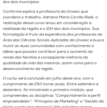
Museu
dos dois municípios.
Conforme explica a professora da Unoesc que
Unoesc
coordena o trabalho, Adriana Maria Corrêa Riedi, a
Store
realização desse curso levou em consideração a
realidade da região e o IDH dos dois municípios. Sua
formatação é fruto da experiência dos professores da
Área das Ciências Sociais Aplicadas da Unoesc e busca
Selecione
munir as duas comunidades com conhecimento e
o idioma
idéias que possam contribuir para o aumento da
renda das famílias e conseqüente melhoria da
qualidade de vida das mesmas, assim como para o
desenvolvimento da região.
A+
A-
O curso será concluído em julho deste ano, com o
cumprimento de 250 horas aulas. Entre setembro e
dezembro, foi ministrado o primeiro módulo, que
compreendeu as disciplinas “Comportamento e perfil
empreendedor”, “Princípios de Marketing” e “Gestão da