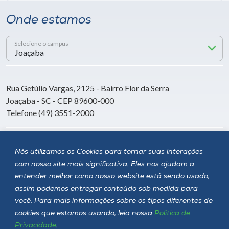
Onde estamos
Selecione o campus
Rua Getúlio Vargas, 2125 - Bairro Flor da Serra
Joaçaba - SC - CEP 89600-000
Telefone (49) 3551-2000
Siga a Unoesc
Nós utilizamos os Cookies para tornar suas interações
com nosso site mais significativa. Eles nos ajudam a
entender melhor como nosso website está sendo usado,
assim podemos entregar conteúdo sob medida para
você. Para mais informações sobre os tipos diferentes de
cookies que estamos usando, leia nossa
Política de
Privacidade
.