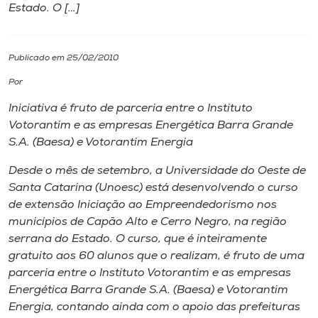
Estado. O […]
I.nova
Publicado em 25/02/2010
Diplomados
Por
Iniciativa é fruto de parceria entre o Instituto
Cultura
Votorantim e as empresas Energética Barra Grande
S.A. (Baesa) e Votorantim Energia
CPA
Desde o mês de setembro, a Universidade do Oeste de
Santa Catarina (Unoesc) está desenvolvendo o curso
Biblioteca
de extensão Iniciação ao Empreendedorismo nos
municípios de Capão Alto e Cerro Negro, na região
serrana do Estado. O curso, que é inteiramente
Editora
gratuito aos 60 alunos que o realizam, é fruto de uma
parceria entre o Instituto Votorantim e as empresas
Rádio
Energética Barra Grande S.A. (Baesa) e Votorantim
Energia, contando ainda com o apoio das prefeituras