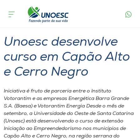
Página
O que
Unoesc desenvolve curso em Capão Alto e
inicial
acontece
Cerro Negro
Cursos
Graduação
Joaçaba
Onde estamos
Unoesc desenvolve
Pesquisa
curso em Capão Alto
e Cerro Negro
Atendimento ao Estudante
Portal de Ensino
Iniciativa é fruto de parceria entre o Instituto
Votorantim e as empresas Energética Barra Grande
S.A. (Baesa) e Votorantim Energia Desde o mês de
A
setembro, a Universidade do Oeste de Santa Catarina
Unoesc
(Unoesc) está desenvolvendo o curso de extensão
Iniciação ao Empreendedorismo nos municípios de
Internacionalização
Capão Alto e Cerro Negro, na região serrana do