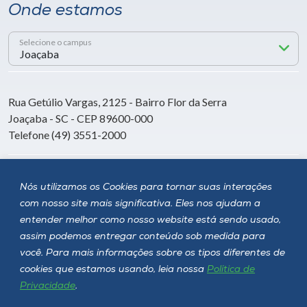
Onde estamos
Selecione o campus
Rua Getúlio Vargas, 2125 - Bairro Flor da Serra
Joaçaba - SC - CEP 89600-000
Telefone (49) 3551-2000
Siga a Unoesc
Nós utilizamos os Cookies para tornar suas interações
com nosso site mais significativa. Eles nos ajudam a
entender melhor como nosso website está sendo usado,
assim podemos entregar conteúdo sob medida para
você. Para mais informações sobre os tipos diferentes de
cookies que estamos usando, leia nossa
Política de
Privacidade
.