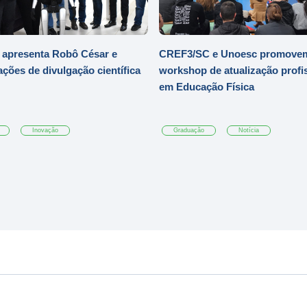
 apresenta Robô César e
CREF3/SC e Unoesc promove
ações de divulgação científica
workshop de atualização profi
em Educação Física
Inovação
Graduação
Notícia