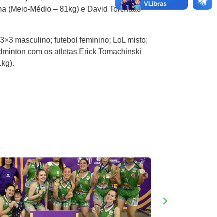
a (Meio-Médio – 81kg) e David Torchatto
×3 masculino; futebol feminino; LoL misto;
dminton com os atletas Erick Tomachinski
kg).