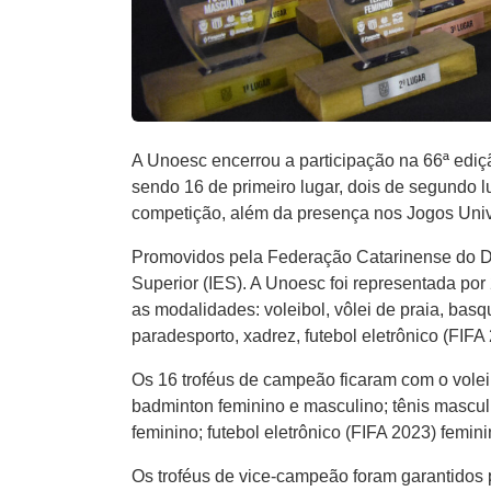
A Unoesc encerrou a participação na 66ª ediçã
sendo 16 de primeiro lugar, dois de segundo lug
competição, além da presença nos Jogos Unive
Promovidos pela Federação Catarinense do De
Superior (IES). A Unoesc foi representada po
as modalidades: voleibol, vôlei de praia, basq
paradesporto, xadrez, futebol eletrônico (FIF
Os 16 troféus de campeão ficaram com o volei
badminton feminino e masculino; tênis mascul
feminino; futebol eletrônico (FIFA 2023) femin
Os troféus de vice-campeão foram garantidos 