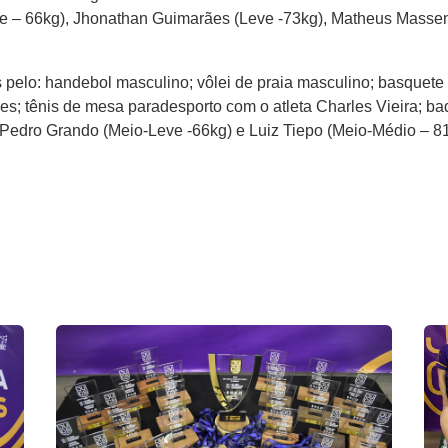
eve – 66kg), Jhonathan Guimarães (Leve -73kg), Matheus Massen
pelo: handebol masculino; vôlei de praia masculino; basquete 3
es; tênis de mesa paradesporto com o atleta Charles Vieira; ba
s Pedro Grando (Meio-Leve -66kg) e Luiz Tiepo (Meio-Médio – 81