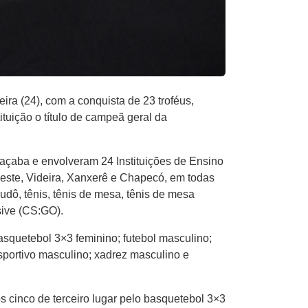
ra (24), com a conquista de 23 troféus,
tituição o título de campeã geral da
açaba e envolveram 24 Instituições de Ensino
Oeste, Videira, Xanxerê e Chapecó, em todas
judô, tênis, tênis de mesa, tênis de mesa
sive (CS:GO).
asquetebol 3×3 feminino; futebol masculino;
sportivo masculino; xadrez masculino e
 cinco de terceiro lugar pelo basquetebol 3×3