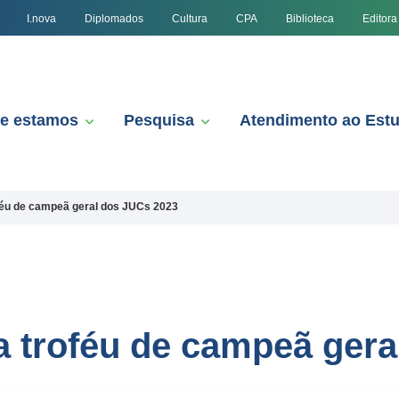
I.nova
Diplomados
Cultura
CPA
Biblioteca
Editora
e estamos
Pesquisa
Atendimento ao Est
féu de campeã geral dos JUCs 2023
 troféu de campeã gera