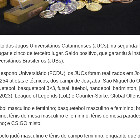
o dos Jogos Universitários Catarinenses (JUCs), na segunda-fei
ar e cinco de terceiro lugar. Saldo positivo, que garantiu à Ins
rsitários Brasileiros (JUBs).
sporto Universitário (FCDU), os JUCs foram realizados em Jo
r 254 atletas e técnicos, dos campi de Joaçaba, São Miguel do 
uetebol, basquetebol 3×3, futsal, futebol, handebol, badminton, 
A 2023), League of Legends (LoL) e Counter-Strike: Global Offen
bol masculino e feminino; basquetebol masculino e feminino; b
ino; tênis de mesa masculino e feminino; tênis de mesa parade
ino; e CS:GO misto.
pelo judô masculino e tênis de campo feminino, enquanto que os