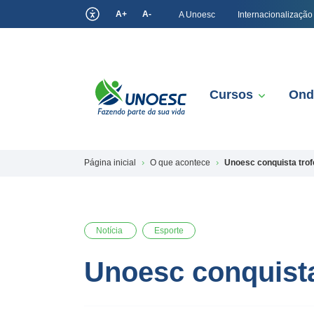
A+
A-
A Unoesc
Internacionalização
Cursos
Ond
Página inicial
O que acontece
Unoesc conquista tro
Notícia
Esporte
Unoesc conquista