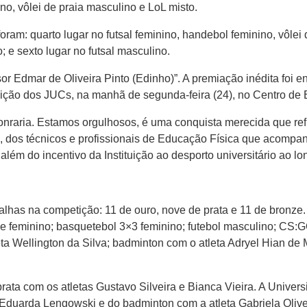
no, vôlei de praia masculino e LoL misto.
am: quarto lugar no futsal feminino, handebol feminino, vôlei d
; e sexto lugar no futsal masculino.
r Edmar de Oliveira Pinto (Edinho)”. A premiação inédita foi en
ição dos JUCs, na manhã de segunda-feira (24), no Centro de 
nraria. Estamos orgulhosos, é uma conquista merecida que refl
dos técnicos e profissionais de Educação Física que acompanh
ém do incentivo da Instituição ao desporto universitário ao long
has na competição: 11 de ouro, nove de prata e 11 de bronze. 
e feminino; basquetebol 3×3 feminino; futebol masculino; CS:GO
a Wellington da Silva; badminton com o atleta Adryel Hian de 
rata com os atletas Gustavo Silveira e Bianca Vieira. A Univer
 Eduarda Lengowski e do badminton com a atleta Gabriela Olivei