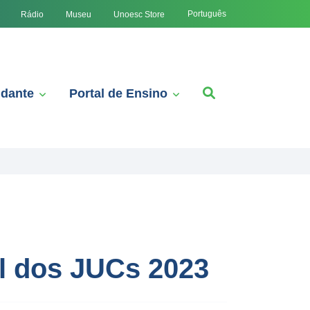
Português
Rádio
Museu
Unoesc Store
udante
Portal de Ensino
l dos JUCs 2023