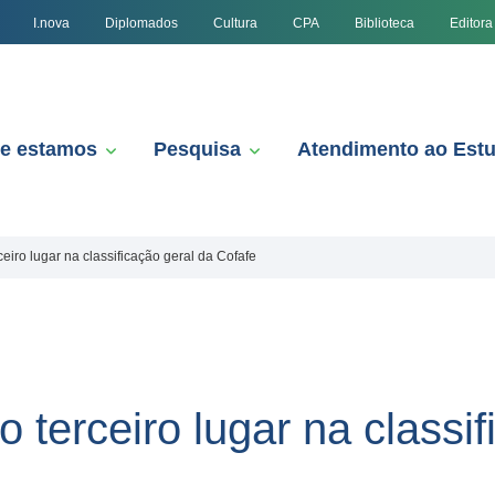
I.nova
Diplomados
Cultura
CPA
Biblioteca
Editora
e estamos
Pesquisa
Atendimento ao Est
eiro lugar na classificação geral da Cofafe
 terceiro lugar na classif