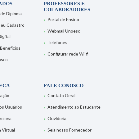
ADOS
PROFESSORES E
COLABORADORES
 de Diploma
Portal de Ensino
 seu Cadastro
Webmail Unoesc
igital
Telefones
 Benefícios
Configurar rede Wi-fi
osco
TECA
FALE CONOSCO
tação
Contato Geral
os Usuários
Atendimento ao Estudante
nciona
Ouvidoria
a Virtual
Seja nosso Fornecedor