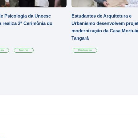
e Psicologia da Unoesc
Estudantes de Arquitetura e
 realiza 2ª Cerimônia do
Urbanismo desenvolvem projet
modernização da Casa Mortuár
Tangará
ção
Notícia
Graduação