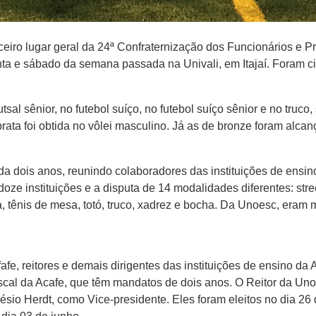
rceiro lugar geral da 24ª Confraternização dos Funcionários e
nta e sábado da semana passada na Univali, em Itajaí. Foram c
al sênior, no futebol suíço, no futebol suíço sênior e no truco
ata foi obtida no vôlei masculino. Já as de bronze foram alca
da dois anos, reunindo colaboradores das instituições de ensin
oze instituições e a disputa de 14 modalidades diferentes: streetb
ca, tênis de mesa, totó, truco, xadrez e bocha. Da Unoesc, eram 
fe, reitores e demais dirigentes das instituições de ensino da 
iscal da Acafe, que têm mandatos de dois anos. O Reitor da U
lésio Herdt, como Vice-presidente. Eles foram eleitos no dia 