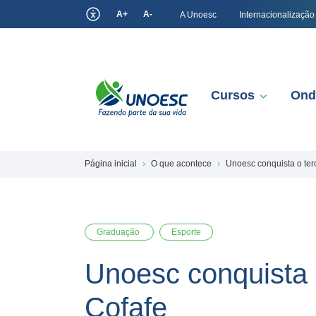
A+
A-
A Unoesc
Internacionalização
Cursos
Ond
Página inicial
O que acontece
Unoesc conquista o terc
Graduação
Esporte
Unoesc conquista o
Cofafe