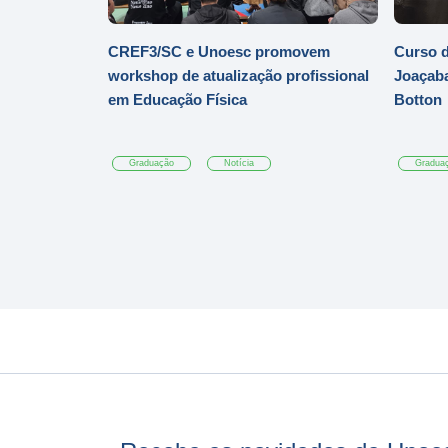
CREF3/SC e Unoesc promovem
Curso d
workshop de atualização profissional
Joaçaba
em Educação Física
Botton
Graduação
Notícia
Gradua