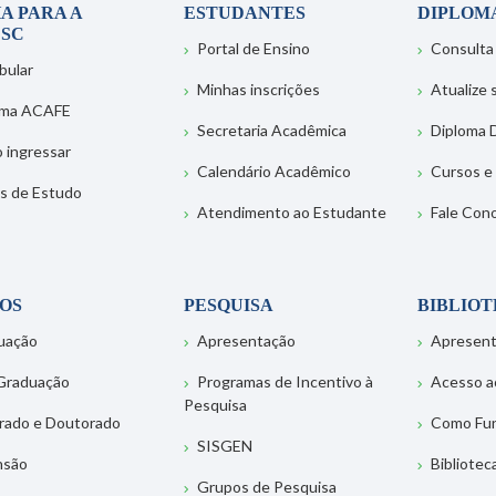
A PARA A
ESTUDANTES
DIPLOM
SC
Portal de Ensino
Consulta
bular
Minhas inscrições
Atualize
ema ACAFE
Secretaria Acadêmica
Diploma D
 ingressar
Calendário Acadêmico
Cursos e
s de Estudo
Atendimento ao Estudante
Fale Con
OS
PESQUISA
BIBLIO
uação
Apresentação
Apresen
Graduação
Programas de Incentivo à
Acesso a
Pesquisa
rado e Doutorado
Como Fu
SISGEN
nsão
Bibliotec
Grupos de Pesquisa