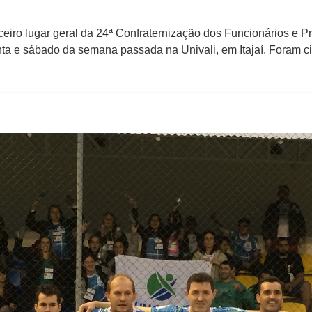
rceiro lugar geral da 24ª Confraternização dos Funcionários e
nta e sábado da semana passada na Univali, em Itajaí. Foram c