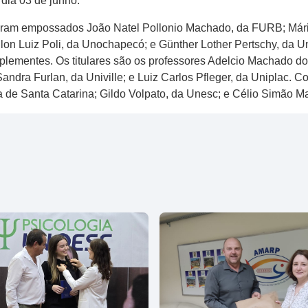
 dia 03 de junho.
oram empossados João Natel Pollonio Machado, da FURB; Mário
lon Luiz Poli, da Unochapecó; e Günther Lother Pertschy, da Un
plementes. Os titulares são os professores Adelcio Machado do
ndra Furlan, da Univille; e Luiz Carlos Pfleger, da Uniplac. C
a de Santa Catarina; Gildo Volpato, da Unesc; e Célio Simão Ma