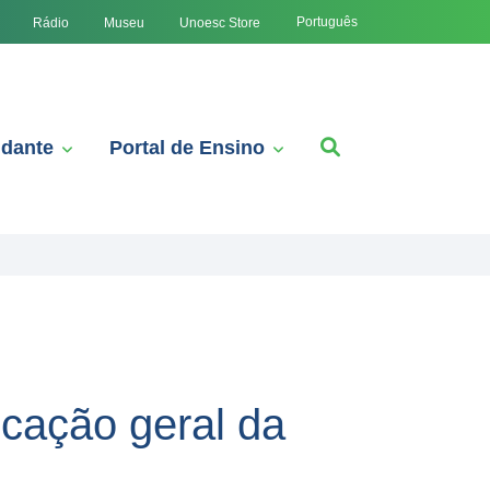
Português
Rádio
Museu
Unoesc Store
udante
Portal de Ensino
icação geral da