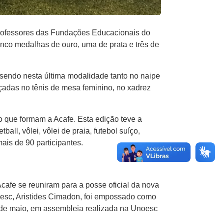
 Professores das Fundações Educacionais do
inco medalhas de ouro, uma de prata e três de
, sendo nesta última modalidade tanto no naipe
nçadas no tênis de mesa feminino, no xadrez
o que formam a Acafe. Esta edição teve a
all, vôlei, vôlei de praia, futebol suíço,
mais de 90 participantes.
Acafe se reuniram para a posse oficial da nova
noesc, Aristides Cimadon, foi empossado como
26 de maio, em assembleia realizada na Unoesc