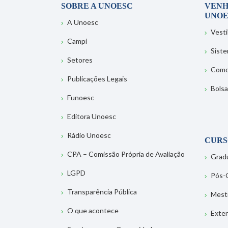
SOBRE A UNOESC
VENH
UNOE
A Unoesc
Vesti
Campi
Sist
Setores
Como
Publicações Legais
Bolsa
Funoesc
Editora Unoesc
Rádio Unoesc
CURS
CPA – Comissão Própria de Avaliação
Grad
LGPD
Pós-
Transparência Pública
Mest
O que acontece
Exte