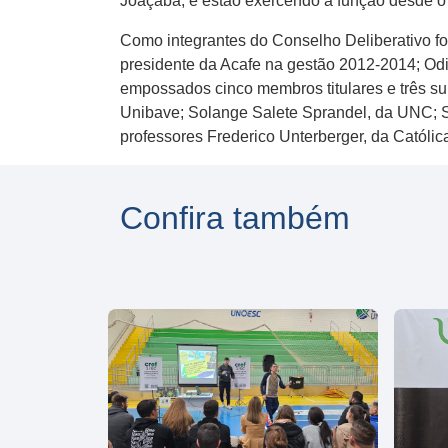
Joaçaba, e estão exercendo a função desde o
Como integrantes do Conselho Deliberativo f
presidente da Acafe na gestão 2012-2014; Odi
empossados cinco membros titulares e três su
Unibave; Solange Salete Sprandel, da UNC; Sa
professores Frederico Unterberger, da Católic
Confira também