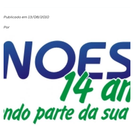
I.nova
Publicado em 13/08/2010
Por
Diplomados
Cultura
CPA
Biblioteca
Editora
Rádio