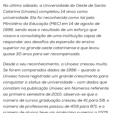
Museu
No último sábado, a Universidade do Oeste de Santa
Catarina (Unoesc) completou 14 anos como
Unoesc
universidade. Ela foi reconhecida como tal pelo
Ministério da Educação (MEC) em 14 de agosto de
Store
1996, sendo esse o resultado de um esforço que
visava a consolidação de uma instituição capaz de
responder aos desafios da expansão do ensino
superior no grande oeste catarinense e que levou
Selecione
o idioma
quase 30 anos para ser recompensado.
Desde o seu reconhecimento, a Unoesc cresceu muito.
Se forem comparados dados de 1996 – quando a
A+
Unoesc havia registrado um grande crescimento para
A-
conquistar o status de universidade – com dados que
constam na publicação Unoesc em Números referente
ao primeiro semestre de 2010, observa-se que o
número de cursos graduação cresceu de 41 para 58; o
número de professores passou de 459 para 871; e o
número de alunos teve um acréscimo superior a 100%,