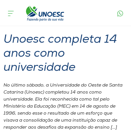
Página
O que
Unoesc completa 14 anos como
inicial
acontece
universidade
Cursos
Graduação
Joaçaba
Onde estamos
Unoesc completa 14
Pesquisa
anos como
universidade
Atendimento ao Estudante
Portal de Ensino
No último sábado, a Universidade do Oeste de Santa
Catarina (Unoesc) completou 14 anos como
universidade. Ela foi reconhecida como tal pelo
A
Ministério da Educação (MEC) em 14 de agosto de
Unoesc
1996, sendo esse o resultado de um esforço que
visava a consolidação de uma instituição capaz de
Internacionalização
responder aos desafios da expansão do ensino […]