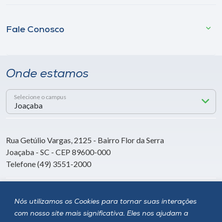
Fale Conosco
Onde estamos
Selecione o campus
Rua Getúlio Vargas, 2125 - Bairro Flor da Serra
Joaçaba - SC - CEP 89600-000
Telefone (49) 3551-2000
Siga a Unoesc
Nós utilizamos os Cookies para tornar suas interações
com nosso site mais significativa. Eles nos ajudam a