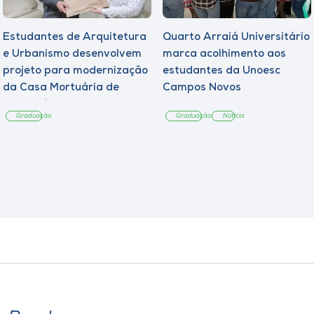
Estudantes de Arquitetura
Quarto Arraiá Universitário
e Urbanismo desenvolvem
marca acolhimento aos
projeto para modernização
estudantes da Unoesc
da Casa Mortuária de
Campos Novos
Tangará
Graduação
Graduação
Notícia