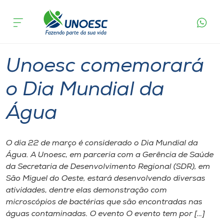
Página
O que
Unoesc comemorará o Dia Mundial da
inicial
acontece
Água
Cursos
Graduação
São Miguel do Oeste
Onde estamos
Unoesc comemorará
Pesquisa
o Dia Mundial da
Água
Atendimento ao Estudante
Portal de Ensino
O dia 22 de março é considerado o Dia Mundial da
Água. A Unoesc, em parceria com a Gerência de Saúde
da Secretaria de Desenvolvimento Regional (SDR), em
A
São Miguel do Oeste, estará desenvolvendo diversas
Unoesc
atividades, dentre elas demonstração com
microscópios de bactérias que são encontradas nas
Internacionalização
águas contaminadas. O evento O evento tem por […]