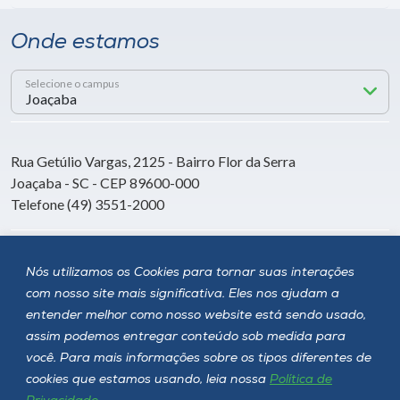
Onde estamos
Selecione o campus
Rua Getúlio Vargas, 2125 - Bairro Flor da Serra
Joaçaba - SC - CEP 89600-000
Telefone (49) 3551-2000
Siga a Unoesc
Nós utilizamos os Cookies para tornar suas interações
com nosso site mais significativa. Eles nos ajudam a
entender melhor como nosso website está sendo usado,
assim podemos entregar conteúdo sob medida para
você. Para mais informações sobre os tipos diferentes de
cookies que estamos usando, leia nossa
Política de