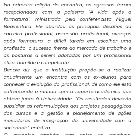
Museu
Na primeira edição do encontro, os egressos foram
recepcionados com a palestra “A vida após a
formatura”, ministrada pela conferencista Miguel
Unoesc
Boaventura. Ele abordou os principais desafios da
Store
carreira profissional, ascensão profissional, avanços
após formatura, a difícil tarefa em escolher uma
profissão, o sucesso frente ao mercado de trabalho e
as posturas a serem adotadas por um profissional
Selecione
o idioma
ético, humilde e competente.
Bencke diz que a instituição propõe-se a realizar
anualmente um encontro com os ex-alunos para
conhecer a evolução do profissional, de como ele está
A+
enfrentando o mundo com o suporte acadêmico que
A-
obteve junto à Universidade. “Os resultados deverão
subsidiar as reformulações dos projetos pedagógicos
dos cursos e a gestão e planejamento de ações
inovadoras de integração da universidade com a
sociedade”, enfatiza.