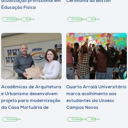
atualização profissional em
Cerimônia do Botton
Educação Física
Graduação
Notícia
Graduação
Notícia
Acadêmicos de Arquitetura
Quarto Arraiá Universitário
e Urbanismo desenvolvem
marca acolhimento aos
projeto para modernização
estudantes da Unoesc
da Casa Mortuária de
Campos Novos
Tangará
Graduação
Graduação
Notícia