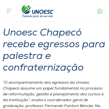
Página
O que
Unoesc Chapecó recebe egressos para
inicial
acontece
palestra e confraternização
Cursos
Graduação
Chapecó
Onde estamos
Unoesc Chapecó
Pesquisa
recebe egressos para
palestra e
Atendimento ao Estudante
confraternização
Portal de Ensino
“O acompanhamento dos egressos da Unoesc
A
Chapecó assume um papel fundamental no processo
Unoesc
de reformulação, gestão e planejamento dos cursos e
da Instituição”, avalia o coordenador geral de
Internacionalização
graduação, professor Fernando Fantoni Bencke. Na