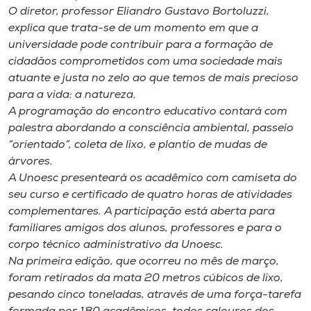
Museu
O diretor, professor Eliandro Gustavo Bortoluzzi,
explica que trata-se de um momento em que a
universidade pode contribuir para a formação de
Unoesc
cidadãos comprometidos com uma sociedade mais
Store
atuante e justa no zelo ao que temos de mais precioso
para a vida: a natureza.
A programação do encontro educativo contará com
palestra abordando a consciência ambiental, passeio
Selecione
o idioma
“orientado”, coleta de lixo, e plantio de mudas de
árvores.
A Unoesc presenteará os acadêmico com camiseta do
seu curso e certificado de quatro horas de atividades
A+
complementares. A participação está aberta para
A-
familiares amigos dos alunos, professores e para o
corpo técnico administrativo da Unoesc.
Na primeira edição, que ocorreu no mês de março,
foram retirados da mata 20 metros cúbicos de lixo,
pesando cinco toneladas, através de uma força-tarefa