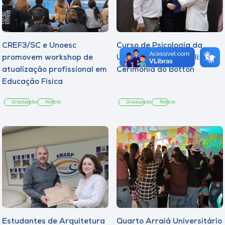
CREF3/SC e Unoesc
Curso de Psicologia da
promovem workshop de
Unoesc Joaçaba realiza 2ª
atualização profissional em
Cerimônia do Botton
Educação Física
Graduação
Notícia
Graduação
Notícia
Estudantes de Arquitetura
Quarto Arraiá Universitário