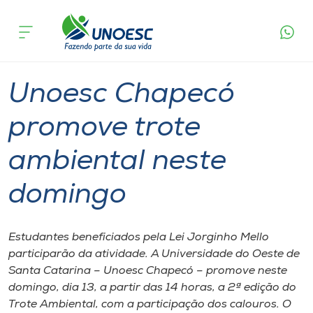
Página
O que
Unoesc Chapecó promove trote ambiental
inicial
acontece
neste domingo
Cursos
Graduação
Chapecó
Onde estamos
Unoesc Chapecó
Pesquisa
promove trote
ambiental neste
Atendimento ao Estudante
domingo
Portal de Ensino
Estudantes beneficiados pela Lei Jorginho Mello
A
participarão da atividade. A Universidade do Oeste de
Unoesc
Santa Catarina – Unoesc Chapecó – promove neste
domingo, dia 13, a partir das 14 horas, a 2ª edição do
Internacionalização
Trote Ambiental, com a participação dos calouros. O