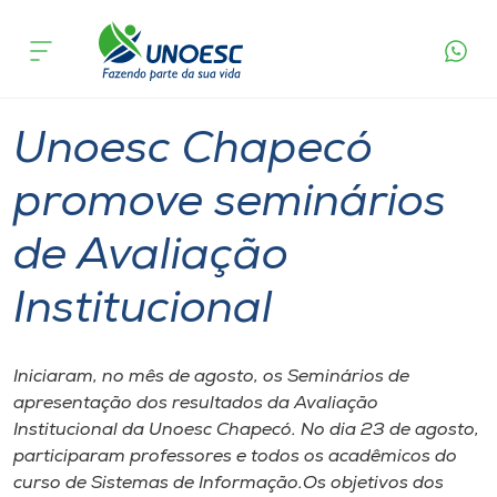
Página
O que
Unoesc Chapecó promove seminários de
inicial
acontece
Avaliação Institucional
Cursos
Graduação
Chapecó
Onde estamos
Unoesc Chapecó
Pesquisa
promove seminários
de Avaliação
Atendimento ao Estudante
Institucional
Portal de Ensino
Iniciaram, no mês de agosto, os Seminários de
A
apresentação dos resultados da Avaliação
Unoesc
Institucional da Unoesc Chapecó. No dia 23 de agosto,
participaram professores e todos os acadêmicos do
Internacionalização
curso de Sistemas de Informação.Os objetivos dos