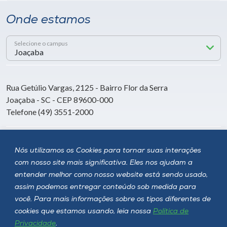
Onde estamos
Selecione o campus
Rua Getúlio Vargas, 2125 - Bairro Flor da Serra
Joaçaba - SC - CEP 89600-000
Telefone (49) 3551-2000
Siga a Unoesc
Nós utilizamos os Cookies para tornar suas interações
com nosso site mais significativa. Eles nos ajudam a
entender melhor como nosso website está sendo usado,
assim podemos entregar conteúdo sob medida para
você. Para mais informações sobre os tipos diferentes de
cookies que estamos usando, leia nossa
Política de
Privacidade
.