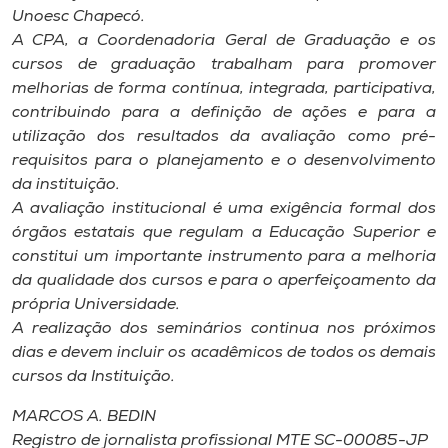
Museu
Unoesc Chapecó.
A CPA, a Coordenadoria Geral de Graduação e os
cursos de graduação trabalham para promover
Unoesc
melhorias de forma contínua, integrada, participativa,
Store
contribuindo para a definição de ações e para a
utilização dos resultados da avaliação como pré-
requisitos para o planejamento e o desenvolvimento
da instituição.
Selecione
o idioma
A avaliação institucional é uma exigência formal dos
órgãos estatais que regulam a Educação Superior e
constitui um importante instrumento para a melhoria
da qualidade dos cursos e para o aperfeiçoamento da
A+
própria Universidade.
A-
A realização dos seminários continua nos próximos
dias e devem incluir os acadêmicos de todos os demais
cursos da Instituição.
MARCOS A. BEDIN
Registro de jornalista profissional MTE SC-00085-JP