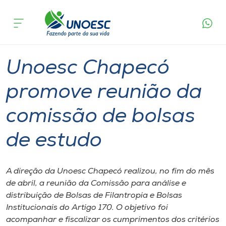
Página
O que
Unoesc Chapecó promove reunião da
inicial
acontece
comissão de bolsas de estudo
Cursos
Graduação
Chapecó
Onde estamos
Unoesc Chapecó
Pesquisa
promove reunião da
comissão de bolsas
Atendimento ao Estudante
de estudo
Portal de Ensino
A direção da Unoesc Chapecó realizou, no fim do mês
A
de abril, a reunião da Comissão para análise e
Unoesc
distribuição de Bolsas de Filantropia e Bolsas
Institucionais do Artigo 170. O objetivo foi
Internacionalização
acompanhar e fiscalizar os cumprimentos dos critérios