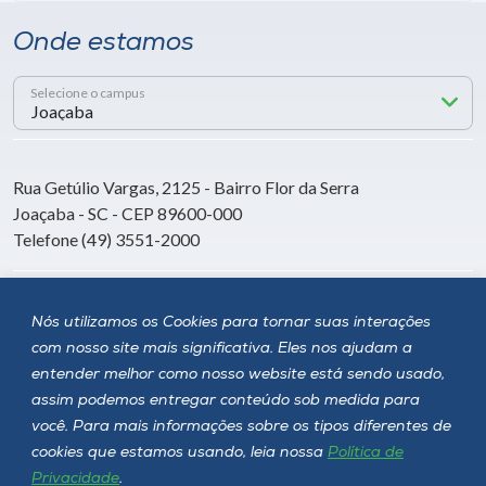
Onde estamos
Selecione o campus
Rua Getúlio Vargas, 2125 - Bairro Flor da Serra
Joaçaba - SC - CEP 89600-000
Telefone (49) 3551-2000
Siga a Unoesc
Nós utilizamos os Cookies para tornar suas interações
com nosso site mais significativa. Eles nos ajudam a
entender melhor como nosso website está sendo usado,
assim podemos entregar conteúdo sob medida para
você. Para mais informações sobre os tipos diferentes de
cookies que estamos usando, leia nossa
Política de
Privacidade
.