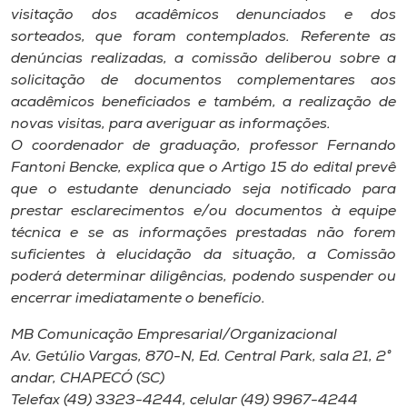
Museu
visitação dos acadêmicos denunciados e dos
sorteados, que foram contemplados. Referente as
denúncias realizadas, a comissão deliberou sobre a
Unoesc
solicitação de documentos complementares aos
Store
acadêmicos beneficiados e também, a realização de
novas visitas, para averiguar as informações.
O coordenador de graduação, professor Fernando
Fantoni Bencke, explica que o Artigo 15 do edital prevê
Selecione
o idioma
que o estudante denunciado seja notificado para
prestar esclarecimentos e/ou documentos à equipe
técnica e se as informações prestadas não forem
suficientes à elucidação da situação, a Comissão
A+
poderá determinar diligências, podendo suspender ou
A-
encerrar imediatamente o benefício.
MB Comunicação Empresarial/Organizacional
Av. Getúlio Vargas, 870-N, Ed. Central Park, sala 21, 2°
andar, CHAPECÓ (SC)
Telefax (49) 3323-4244, celular (49) 9967-4244