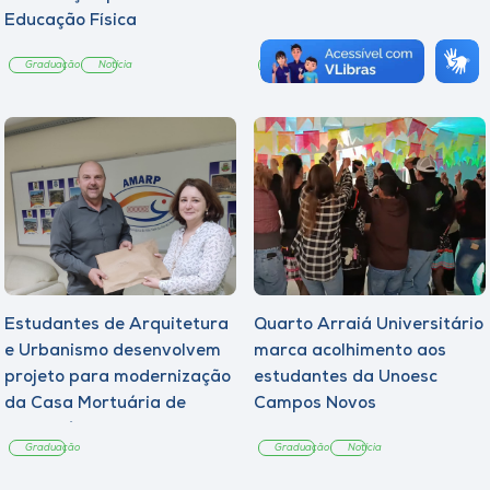
Educação Física
Graduação
Notícia
Graduação
Notícia
Estudantes de Arquitetura
Quarto Arraiá Universitário
e Urbanismo desenvolvem
marca acolhimento aos
projeto para modernização
estudantes da Unoesc
da Casa Mortuária de
Campos Novos
Tangará
Graduação
Graduação
Notícia