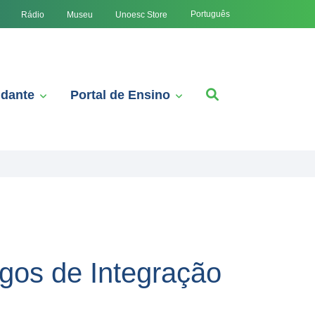
Português
Rádio
Museu
Unoesc Store
udante
Portal de Ensino
gos de Integração