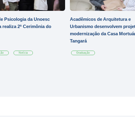
e Psicologia da Unoesc
Acadêmicos de Arquitetura e
 realiza 2ª Cerimônia do
Urbanismo desenvolvem projet
modernização da Casa Mortuár
Tangará
ção
Notícia
Graduação