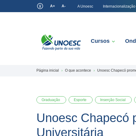
A+
A-
A Unoesc
Internacionalização
Cursos
Ond
Página inicial
O que acontece
Unoesc Chapecó promov
Graduação
Esporte
Inserção Social
Unoesc Chapecó p
Universitária