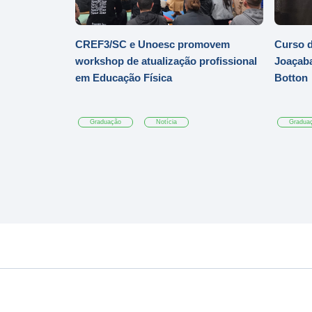
CREF3/SC e Unoesc promovem
Curso d
workshop de atualização profissional
Joaçaba
em Educação Física
Botton
Graduação
Notícia
Gradua