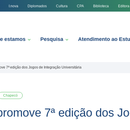
I.nova
Diplomados
Cultura
CPA
Biblioteca
Editora
e estamos
Pesquisa
Atendimento ao Est
e 7ª edição dos Jogos de Integração Universitária
Chapecó
romove 7ª edição dos Jo