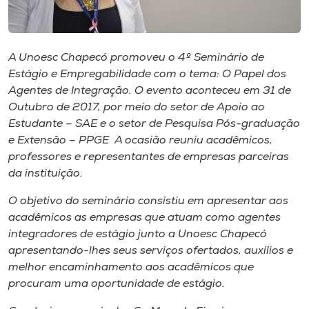
Museu
Unoesc
A Unoesc Chapecó promoveu o 4º Seminário de
Store
Estágio e Empregabilidade com o tema: O Papel dos
Agentes de Integração. O evento aconteceu em 31 de
Outubro de 2017, por meio do setor de Apoio ao
Estudante – SAE e o setor de Pesquisa Pós-graduação
Selecione
e Extensão – PPGE A ocasião reuniu acadêmicos,
o idioma
professores e representantes de empresas parceiras
da instituição.
O objetivo do seminário consistiu em apresentar aos
A+
acadêmicos as empresas que atuam como agentes
A-
integradores de estágio junto a Unoesc Chapecó
apresentando-lhes seus serviços ofertados, auxílios e
melhor encaminhamento aos acadêmicos que
procuram uma oportunidade de estágio.