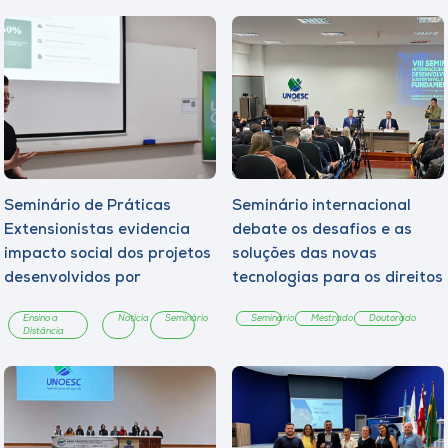
Seminário de Práticas
Seminário internacional
Extensionistas evidencia
debate os desafios e as
impacto social dos projetos
soluções das novas
desenvolvidos por
tecnologias para os direitos
estudantes da Unoesc On-
fundamentais
Ensino a
Notícia
Seminário
Seminário
Mestrado
Doutorado
line
Distância