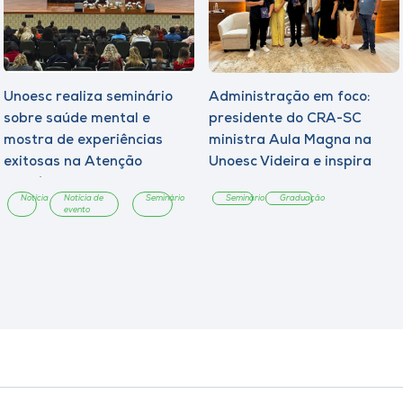
Unoesc realiza seminário
Administração em foco:
sobre saúde mental e
presidente do CRA-SC
mostra de experiências
ministra Aula Magna na
exitosas na Atenção
Unoesc Videira e inspira
Primária
estudantes ao
Notícia
Notícia de
Seminário
Seminário
Graduação
protagonismo profissional
evento