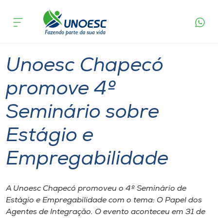
Página
O que
Unoesc Chapecó promove 4º Seminário sobre
inicial
acontece
Estágio e Empregabilidade
Cursos
Seminário
Graduação
Chapecó
Onde estamos
Unoesc Chapecó
Pesquisa
promove 4º
Seminário sobre
Atendimento ao Estudante
Estágio e
Portal de Ensino
Empregabilidade
A
Unoesc
A Unoesc Chapecó promoveu o 4º Seminário de
Estágio e Empregabilidade com o tema: O Papel dos
Internacionalização
Agentes de Integração. O evento aconteceu em 31 de