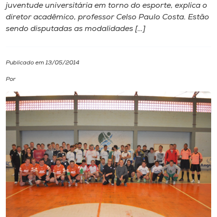
juventude universitária em torno do esporte, explica o
diretor acadêmico, professor Celso Paulo Costa. Estão
I.nova
sendo disputadas as modalidades […]
Diplomados
Publicado em 13/05/2014
Cultura
Por
CPA
Biblioteca
Editora
Rádio