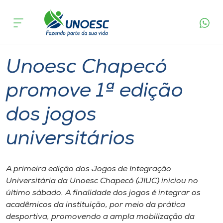
Página
O que
Unoesc Chapecó promove 1ª edição dos
inicial
acontece
jogos universitários
Cursos
Graduação
Esporte
Chapecó
Onde estamos
Unoesc Chapecó
Pesquisa
promove 1ª edição
dos jogos
Atendimento ao Estudante
universitários
Portal de Ensino
A primeira edição dos Jogos de Integração
A
Universitária da Unoesc Chapecó (JIUC) iniciou no
Unoesc
último sábado. A finalidade dos jogos é integrar os
acadêmicos da instituição, por meio da prática
Internacionalização
desportiva, promovendo a ampla mobilização da