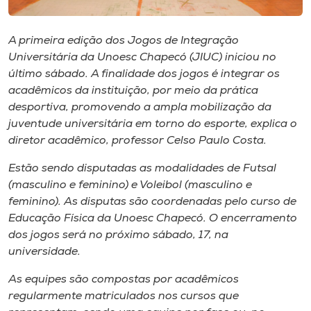
Museu
A primeira edição dos Jogos de Integração
Unoesc
Universitária da Unoesc Chapecó (JIUC) iniciou no
Store
último sábado. A finalidade dos jogos é integrar os
acadêmicos da instituição, por meio da prática
desportiva, promovendo a ampla mobilização da
juventude universitária em torno do esporte, explica o
Selecione
diretor acadêmico, professor Celso Paulo Costa.
o idioma
Estão sendo disputadas as modalidades de Futsal
(masculino e feminino) e Voleibol (masculino e
feminino). As disputas são coordenadas pelo curso de
A+
Educação Física da Unoesc Chapecó. O encerramento
A-
dos jogos será no próximo sábado, 17, na
universidade.
As equipes são compostas por acadêmicos
regularmente matriculados nos cursos que