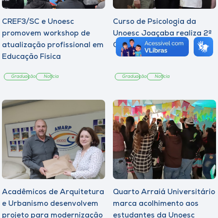
CREF3/SC e Unoesc
Curso de Psicologia da
promovem workshop de
Unoesc Joaçaba realiza 2ª
atualização profissional em
Cerimônia do Botton
Educação Física
Graduação
Notícia
Graduação
Notícia
Acadêmicos de Arquitetura
Quarto Arraiá Universitário
e Urbanismo desenvolvem
marca acolhimento aos
projeto para modernização
estudantes da Unoesc