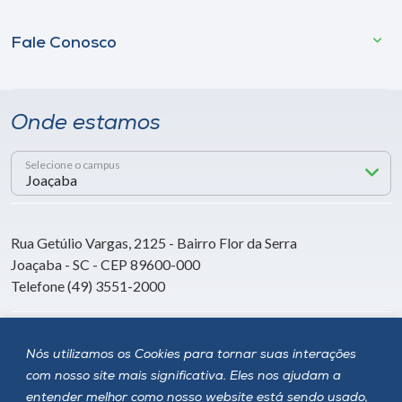
Fale Conosco
Onde estamos
Selecione o campus
Rua Getúlio Vargas, 2125 - Bairro Flor da Serra
Joaçaba - SC - CEP 89600-000
Telefone (49) 3551-2000
Siga a Unoesc
Nós utilizamos os Cookies para tornar suas interações
com nosso site mais significativa. Eles nos ajudam a
entender melhor como nosso website está sendo usado,