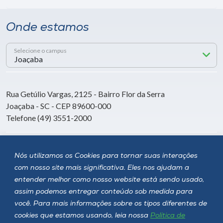
Onde estamos
Selecione o campus
Rua Getúlio Vargas, 2125 - Bairro Flor da Serra
Joaçaba - SC - CEP 89600-000
Telefone (49) 3551-2000
Siga a Unoesc
Nós utilizamos os Cookies para tornar suas interações
com nosso site mais significativa. Eles nos ajudam a
entender melhor como nosso website está sendo usado,
assim podemos entregar conteúdo sob medida para
você. Para mais informações sobre os tipos diferentes de
cookies que estamos usando, leia nossa
Política de