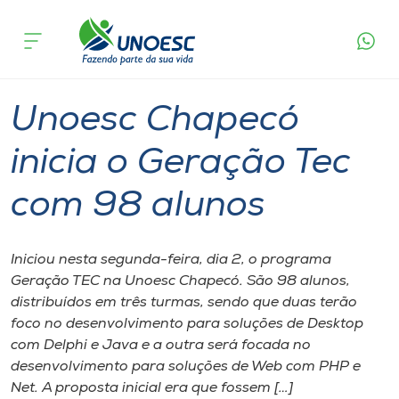
Página
O que
Unoesc Chapecó inicia o Geração Tec com
inicial
acontece
98 alunos
Cursos
Graduação
Chapecó
Onde estamos
Unoesc Chapecó
Pesquisa
inicia o Geração Tec
com 98 alunos
Atendimento ao Estudante
Portal de Ensino
Iniciou nesta segunda-feira, dia 2, o programa
Geração TEC na Unoesc Chapecó. São 98 alunos,
distribuídos em três turmas, sendo que duas terão
A
foco no desenvolvimento para soluções de Desktop
Unoesc
com Delphi e Java e a outra será focada no
desenvolvimento para soluções de Web com PHP e
Internacionalização
Net. A proposta inicial era que fossem […]