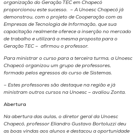
Museu
organização do Geração TEC em Chapecó
proporcionou este sucesso. – A Unoesc Chapecó já
demonstrou, com o projeto de Cooperação com as
Unoesc
Empresas de Tecnologia de Informação, que sua
Store
capacitação realmente oferece a inserção no mercado
de trabalho e utilizará a mesma proposta para o
Geração TEC – afirmou o professor.
Selecione
Para ministrar o curso para a terceira turma, a Unoesc
o idioma
Chapecó organizou um grupo de professores,
formado pelos egressos do curso de Sistemas.
– Estes professores são destaque na região e já
A+
ministram outros cursos na Unoesc – avaliou Zonta.
A-
Abertura
Na abertura das aulas, o diretor geral da Unoesc
Chapecó, professor Eliandro Gustavo Bortoluzzi deu
as boas vindas aos alunos e destacou a oportunidade