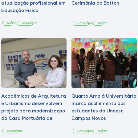
atualização profissional em
Cerimônia do Botton
Educação Física
Notícia
Graduação
Graduação
Notícia
Acadêmicos de Arquitetura
Quarto Arraiá Universitário
e Urbanismo desenvolvem
marca acolhimento aos
projeto para modernização
estudantes da Unoesc
da Casa Mortuária de
Campos Novos
Tangará
Graduação
Graduação
Notícia