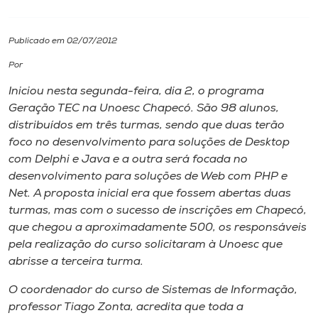
I.nova
Publicado em 02/07/2012
Por
Diplomados
Iniciou nesta segunda-feira, dia 2, o programa
Geração TEC na Unoesc Chapecó. São 98 alunos,
Cultura
distribuídos em três turmas, sendo que duas terão
foco no desenvolvimento para soluções de Desktop
CPA
com Delphi e Java e a outra será focada no
desenvolvimento para soluções de Web com PHP e
Net. A proposta inicial era que fossem abertas duas
Biblioteca
turmas, mas com o sucesso de inscrições em Chapecó,
que chegou a aproximadamente 500, os responsáveis
Editora
pela realização do curso solicitaram à Unoesc que
abrisse a terceira turma.
Rádio
O coordenador do curso de Sistemas de Informação,
professor Tiago Zonta, acredita que toda a