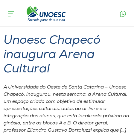
Página
O que
Unoesc Chapecó inaugura Arena
inicial
acontece
Cultural
Cursos
Graduação
Chapecó
Onde estamos
Unoesc Chapecó
Pesquisa
inaugura Arena
Cultural
Atendimento ao Estudante
Portal de Ensino
A Universidade do Oeste de Santa Catarina – Unoesc
Chapecó, inaugurou, nesta semana, a Arena Cultural,
um espaço criado com objetivo de estimular
A
apresentações culturais, aulas ao ar livre e a
Unoesc
integração dos alunos, que está localizado próximo ao
ginásio, entre os blocos A e B. O diretor geral,
Internacionalização
professor Eliandro Gustavo Bortoluzzi explica que […]