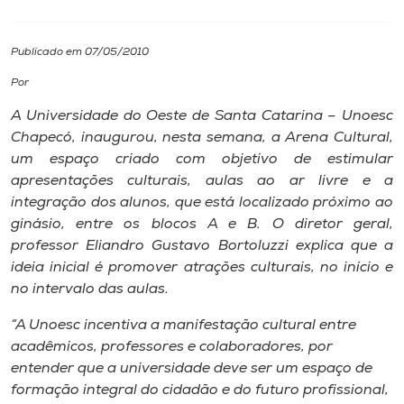
I.nova
Publicado em 07/05/2010
Por
Diplomados
A Universidade do Oeste de Santa Catarina – Unoesc
Chapecó, inaugurou, nesta semana, a Arena Cultural,
Cultura
um espaço criado com objetivo de estimular
apresentações culturais, aulas ao ar livre e a
CPA
integração dos alunos, que está localizado próximo ao
ginásio, entre os blocos A e B. O diretor geral,
professor Eliandro Gustavo Bortoluzzi explica que a
Biblioteca
ideia inicial é promover atrações culturais, no início e
no intervalo das aulas.
Editora
“A Unoesc incentiva a manifestação cultural entre
acadêmicos, professores e colaboradores, por
Rádio
entender que a universidade deve ser um espaço de
formação integral do cidadão e do futuro profissional,