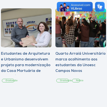
Estudantes de Arquitetura
Quarto Arraiá Universitário
e Urbanismo desenvolvem
marca acolhimento aos
projeto para modernização
estudantes da Unoesc
da Casa Mortuária de
Campos Novos
Tangará
Graduação
Graduação
Notícia