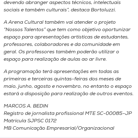
Museu
devendo abranger aspectos técnicos, intelectuais
sociais e também culturais”, destaca Bortoluzzi.
Unoesc
A Arena Cultural também vai atender o projeto
Store
“Nossos Talentos” que tem como objetivo oportunizar
espaço para apresentações artísticas de estudantes,
professores, colaboradores e da comunidade em
geral. Os professores também poderão utilizar o
Selecione
espaço para realização de aulas ao ar livre.
o idioma
A programação terá apresentações em todas as
primeiras e terceiras quintas-feiras dos meses de
maio, junho, agosto e novembro, no entanto o espaço
A+
estará a disposição para realização de outros eventos.
A-
MARCOS A. BEDIN
Registro de jornalista profissional MTE SC-00085-JP
Matrícula SJPSC 0172
MB Comunicação Empresarial/Organizacional