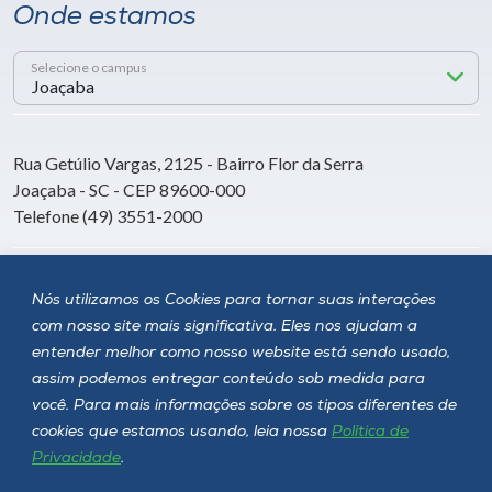
Onde estamos
Selecione o campus
Rua Getúlio Vargas, 2125 - Bairro Flor da Serra
Joaçaba - SC - CEP 89600-000
Telefone (49) 3551-2000
Siga a Unoesc
Nós utilizamos os Cookies para tornar suas interações
com nosso site mais significativa. Eles nos ajudam a
entender melhor como nosso website está sendo usado,
assim podemos entregar conteúdo sob medida para
você. Para mais informações sobre os tipos diferentes de
cookies que estamos usando, leia nossa
Política de
Privacidade
.