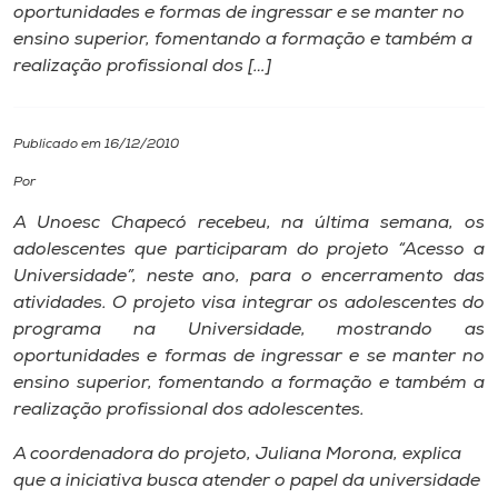
oportunidades e formas de ingressar e se manter no
ensino superior, fomentando a formação e também a
I.nova
realização profissional dos […]
Diplomados
Publicado em 16/12/2010
Cultura
Por
A Unoesc Chapecó recebeu, na última semana, os
CPA
adolescentes que participaram do projeto “Acesso a
Universidade”, neste ano, para o encerramento das
atividades. O projeto visa integrar os adolescentes do
Biblioteca
programa na Universidade, mostrando as
oportunidades e formas de ingressar e se manter no
Editora
ensino superior, fomentando a formação e também a
realização profissional dos adolescentes.
Rádio
A coordenadora do projeto, Juliana Morona, explica
que a iniciativa busca atender o papel da universidade