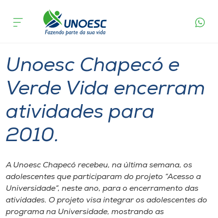
Página
O que
Unoesc Chapecó e Verde Vida encerram
inicial
acontece
atividades para 2010.
Cursos
Graduação
Chapecó
Onde estamos
Unoesc Chapecó e
Pesquisa
Verde Vida encerram
atividades para
Atendimento ao Estudante
2010.
Portal de Ensino
A Unoesc Chapecó recebeu, na última semana, os
A
adolescentes que participaram do projeto “Acesso a
Unoesc
Universidade”, neste ano, para o encerramento das
atividades. O projeto visa integrar os adolescentes do
Internacionalização
programa na Universidade, mostrando as