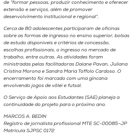
Museu
de “formar pessoas, produzir conhecimento e oferecer
extensão e serviços, além de promover
desenvolvimento institucional e regional”.
Unoesc
Store
Cerca de 80 adolescentes participaram de oficinas
sobre as formas de ingresso no ensino superior, bolsas
de estudo disponíveis e critérios de concessão,
escolhas profissionais, o ingresso no mercado de
Selecione
trabalho, entre outras. As atividades foram
o idioma
ministradas pelas facilitadoras Daiane Pavan, Juliana
Cristina Morona e Sandra Maria Toffolo Cardoso. O
encerramento foi marcado com uma gincana
envolvendo jogos de vôlei e futsal.
A+
A-
O Serviço de Apoio aos Estudantes (SAE) planeja a
continuidade do projeto para o próximo ano.
MARCOS A. BEDIN
Registro de jornalista profissional MTE SC-00085-JP
Matrícula SJPSC 0172