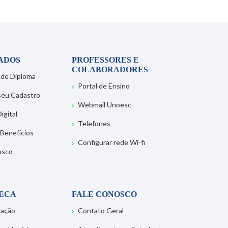
ADOS
PROFESSORES E
COLABORADORES
 de Diploma
Portal de Ensino
 seu Cadastro
Webmail Unoesc
igital
Telefones
 Benefícios
Configurar rede Wi-fi
osco
TECA
FALE CONOSCO
tação
Contato Geral