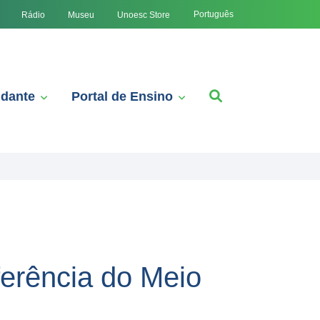
Português
Rádio
Museu
Unoesc Store
udante
Portal de Ensino
rência do Meio