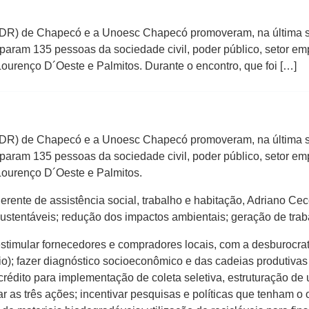
SDR) de Chapecó e a Unoesc Chapecó promoveram, na última 
param 135 pessoas da sociedade civil, poder público, setor em
urenço D´Oeste e Palmitos. Durante o encontro, que foi […]
SDR) de Chapecó e a Unoesc Chapecó promoveram, na última 
param 135 pessoas da sociedade civil, poder público, setor em
Lourenço D´Oeste e Palmitos.
erente de assistência social, trabalho e habitação, Adriano Ce
ustentáveis; redução dos impactos ambientais; geração de tra
estimular fornecedores e compradores locais, com a desburocra
tário); fazer diagnóstico socioeconômico e das cadeias produtiva
de crédito para implementação de coleta seletiva, estruturação 
as três ações; incentivar pesquisas e políticas que tenham o o