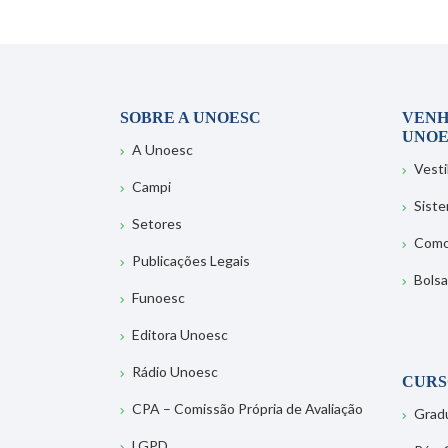
SOBRE A UNOESC
VENH
UNOE
A Unoesc
Vesti
Campi
Sist
Setores
Como
Publicações Legais
Bolsa
Funoesc
Editora Unoesc
Rádio Unoesc
CURS
CPA – Comissão Própria de Avaliação
Grad
LGPD