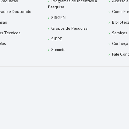
Graduação
Programas de Incentivo à
Acesso a
Pesquisa
rado e Doutorado
Como Fu
SISGEN
nsão
Bibliotec
Grupos de Pesquisa
os Técnicos
Serviços
SIEPE
gios
Conheça 
Summit
Fale Con