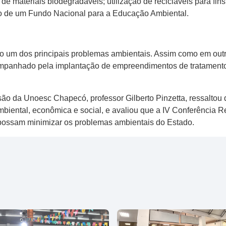
 de materiais biodegradáveis; utilização de recicláveis para fin
ção de um Fundo Nacional para a Educação Ambiental.
ão um dos principais problemas ambientais. Assim como em outro
mpanhado pela implantação de empreendimentos de tratamento
são da Unoesc Chapecó, professor Gilberto Pinzetta, ressaltou
mbiental, econômica e social, e avaliou que a IV Conferência 
 possam minimizar os problemas ambientais do Estado.