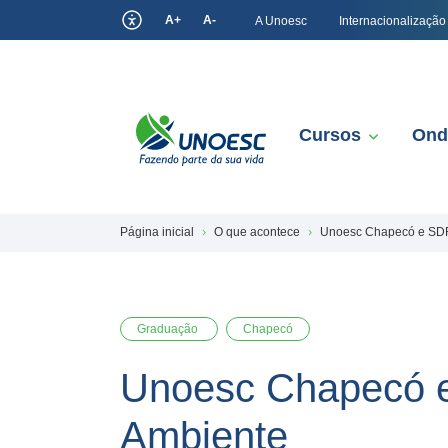
A+
A-
A Unoesc
Internacionalização
Cursos
Ond
Página inicial
O que acontece
Unoesc Chapecó e SDR
Graduação
Chapecó
Unoesc Chapecó e
Ambiente