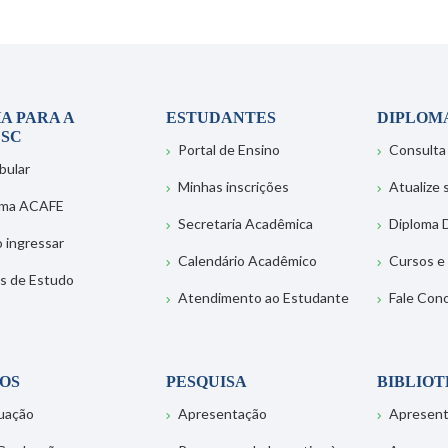
A PARA A
ESTUDANTES
DIPLOM
SC
Portal de Ensino
Consulta
bular
Minhas inscrições
Atualize
ema ACAFE
Secretaria Acadêmica
Diploma D
 ingressar
Calendário Acadêmico
Cursos e
s de Estudo
Atendimento ao Estudante
Fale Con
OS
PESQUISA
BIBLIO
uação
Apresentação
Apresen