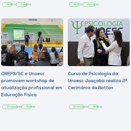
Notícia
Colégios
Notícia
Inovação
CREF3/SC e Unoesc
Curso de Psicologia da
promovem workshop de
Unoesc Joaçaba realiza 2ª
atualização profissional em
Cerimônia do Botton
Educação Física
Graduação
Notícia
Graduação
Notícia