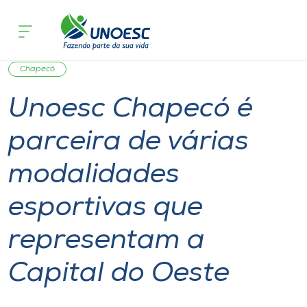
Página inicial
O que acontece
Unoesc Chapecó é parceira de várias 
Cursos
Notícia
Esporte
Bolsas de Estudo
Graduação
Onde estamos
Chapecó
Unoesc Chapecó é
Pesquisa
parceira de várias
Atendimento ao Estudante
modalidades
Portal de Ensino
esportivas que
representam a
A
Unoesc
Capital do Oeste
Internacionalização