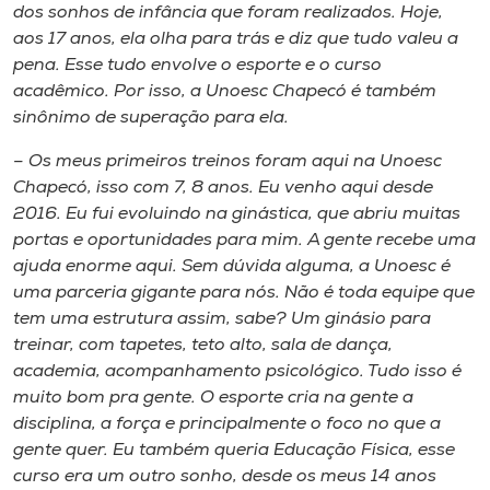
Museu
dos sonhos de infância que foram realizados. Hoje,
aos 17 anos, ela olha para trás e diz que tudo valeu a
pena. Esse tudo envolve o esporte e o curso
Unoesc
acadêmico. Por isso, a Unoesc Chapecó é também
Store
sinônimo de superação para ela.
– Os meus primeiros treinos foram aqui na Unoesc
Chapecó, isso com 7, 8 anos. Eu venho aqui desde
Selecione
2016. Eu fui evoluindo na ginástica, que abriu muitas
o idioma
portas e oportunidades para mim. A gente recebe uma
ajuda enorme aqui. Sem dúvida alguma, a Unoesc é
uma parceria gigante para nós. Não é toda equipe que
tem uma estrutura assim, sabe? Um ginásio para
A+
treinar, com tapetes, teto alto, sala de dança,
A-
academia, acompanhamento psicológico. Tudo isso é
muito bom pra gente. O esporte cria na gente a
disciplina, a força e principalmente o foco no que a
gente quer. Eu também queria Educação Física, esse
curso era um outro sonho, desde os meus 14 anos