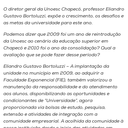
Museu
O diretor geral da Unoesc Chapecó, professor Eliandro
Gustavo Bortoluzzi, expõe o crescimento, os desafios e
Unoesc
as metas da universidade para este ano.
Store
Podemos dizer que 2009 foi um ano de reintrodução
da Unoesc ao cenário da educação superior em
Chapecó e 2010 foi o ano da consolidação? Qual a
Selecione
avaliação que se pode fazer desse período?
o idioma
Eliandro Gustavo Bortoluzzi – A implantação da
unidade no município em 2009, ao adquirir a
Faculdade Exponencial (FIE), também valorizou a
A+
manutenção da responsabilidade e do atendimento
A-
aos alunos, disponibilizando as oportunidades e
condicionantes de “Universidade”, agora
proporcionada via bolsas de estudo, pesquisa,
extensão e atividades de integração com a
comunidade empresarial. A acolhida da comunidade à