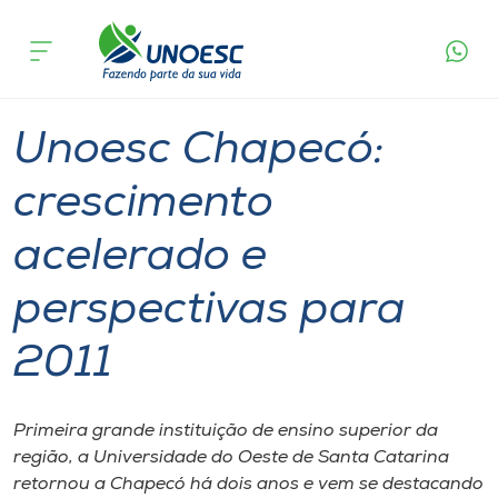
Página
O que
Unoesc Chapecó: crescimento acelerado e
inicial
acontece
perspectivas para 2011
Cursos
Graduação
Chapecó
Onde estamos
Unoesc Chapecó:
Pesquisa
crescimento
acelerado e
Atendimento ao Estudante
perspectivas para
Portal de Ensino
2011
A
Unoesc
Primeira grande instituição de ensino superior da
região, a Universidade do Oeste de Santa Catarina
Internacionalização
retornou a Chapecó há dois anos e vem se destacando