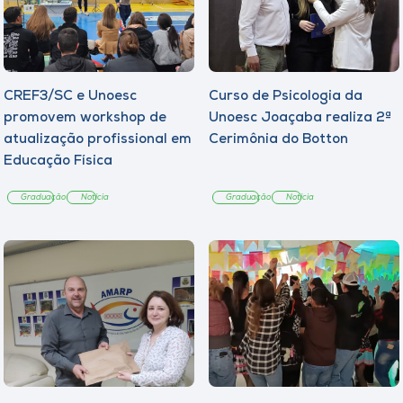
CREF3/SC e Unoesc
Curso de Psicologia da
promovem workshop de
Unoesc Joaçaba realiza 2ª
atualização profissional em
Cerimônia do Botton
Educação Física
Graduação
Notícia
Graduação
Notícia