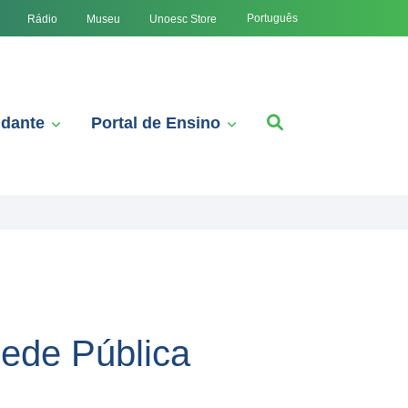
Português
Rádio
Museu
Unoesc Store
udante
Portal de Ensino
ede Pública