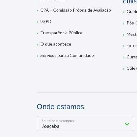
CURS
CPA – Comissão Própria de Avaliação
Grad
LGPD
Pós-
Transparência Pública
Mest
O que acontece
Exte
Serviços para a Comunidade
Curs
Colé
Onde estamos
Selecione o campus