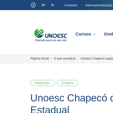
A+
A-
A Unoesc
Internacionalização
Cursos
Ond
Página inicial
O que acontece
Unoesc Chapecó capaci
Graduação
Chapecó
Unoesc Chapecó c
Estadual