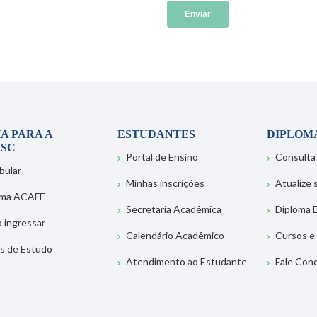
A PARA A
ESTUDANTES
DIPLOM
SC
Portal de Ensino
Consulta
bular
Minhas inscrições
Atualize
ema ACAFE
Secretaria Acadêmica
Diploma D
 ingressar
Calendário Acadêmico
Cursos e
s de Estudo
Atendimento ao Estudante
Fale Con