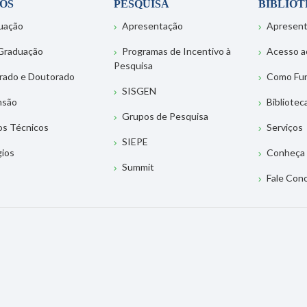
OS
PESQUISA
BIBLIO
uação
Apresentação
Apresen
Graduação
Programas de Incentivo à
Acesso a
Pesquisa
rado e Doutorado
Como Fu
SISGEN
nsão
Bibliotec
Grupos de Pesquisa
os Técnicos
Serviços
SIEPE
gios
Conheça 
Summit
Fale Con