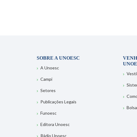
SOBRE A UNOESC
VENH
UNOE
A Unoesc
Vesti
Campi
Sist
Setores
Como
Publicações Legais
Bolsa
Funoesc
Editora Unoesc
Rádio Unoesc