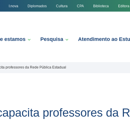
I.nova
Diplomados
Cultura
CPA
Biblioteca
Editora
e estamos
Pesquisa
Atendimento ao Est
ta professores da Rede Pública Estadual
apacita professores da R