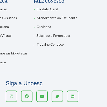
TECA
FALE CONOSCO
tação
Contato Geral
os Usuários
Atendimento ao Estudante
nciona
Ouvidoria
a Virtual
Seja nosso Fornecedor
Trabalhe Conosco
nossas bibliotecas
osco
Siga a Unoesc