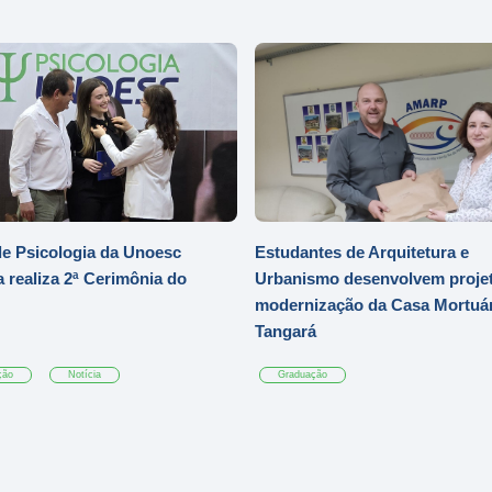
e Psicologia da Unoesc
Estudantes de Arquitetura e
 realiza 2ª Cerimônia do
Urbanismo desenvolvem projet
modernização da Casa Mortuár
Tangará
ção
Notícia
Graduação