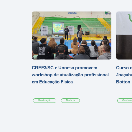
CREF3/SC e Unoesc promovem
Curso d
workshop de atualização profissional
Joaçaba
em Educação Física
Botton
Graduação
Notícia
Gradua