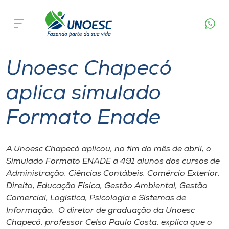
Página
O que
Unoesc Chapecó aplica simulado
inicial
acontece
Formato Enade
Cursos
Graduação
Chapecó
Onde estamos
Unoesc Chapecó
Pesquisa
aplica simulado
Formato Enade
Atendimento ao Estudante
Portal de Ensino
A Unoesc Chapecó aplicou, no fim do mês de abril, o
Simulado Formato ENADE a 491 alunos dos cursos de
Administração, Ciências Contábeis, Comércio Exterior,
A
Direito, Educação Física, Gestão Ambiental, Gestão
Unoesc
Comercial, Logística, Psicologia e Sistemas de
Informação. O diretor de graduação da Unoesc
Internacionalização
Chapecó, professor Celso Paulo Costa, explica que o