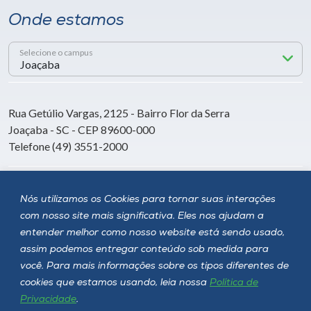
Onde estamos
Selecione o campus
Rua Getúlio Vargas, 2125 - Bairro Flor da Serra
Joaçaba - SC - CEP 89600-000
Telefone (49) 3551-2000
Siga a Unoesc
Nós utilizamos os Cookies para tornar suas interações
com nosso site mais significativa. Eles nos ajudam a
entender melhor como nosso website está sendo usado,
assim podemos entregar conteúdo sob medida para
você. Para mais informações sobre os tipos diferentes de
cookies que estamos usando, leia nossa
Política de
Privacidade
.