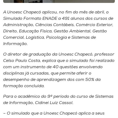
Museu
A Unoesc Chapecó aplicou, no fim do mês de abril, o
Unoesc
Simulado Formato ENADE a 491 alunos dos cursos de
Store
Administração, Ciências Contábeis, Comércio Exterior,
Direito, Educação Física, Gestão Ambiental, Gestão
Comercial, Logística, Psicologia e Sistemas de
Informação.
Selecione
o idioma
O diretor de graduação da Unoesc Chapecó, professor
Celso Paulo Costa, explica que o simulado foi realizado
com um instrumento de 40 questões envolvendo
disciplinas já cursadas, que permite aferir o
A+
desempenho de aprendizagem dos com 50% da
A-
formação concluída.
Para o acadêmico do 9º período do curso de Sistemas
de Informação, Cidinei Luiz Cassol.
– O simulado que a Unoesc Chapecó aplica a seus