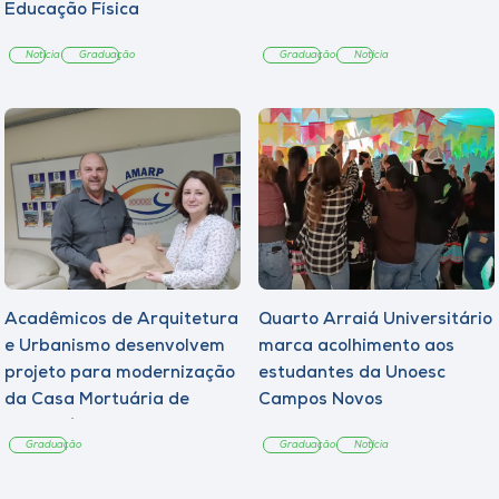
Educação Física
Notícia
Graduação
Graduação
Notícia
Acadêmicos de Arquitetura
Quarto Arraiá Universitário
e Urbanismo desenvolvem
marca acolhimento aos
projeto para modernização
estudantes da Unoesc
da Casa Mortuária de
Campos Novos
Tangará
Graduação
Graduação
Notícia