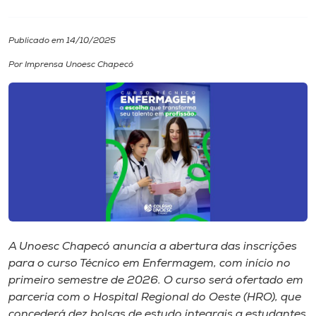
I.nova
Publicado em 14/10/2025
Por Imprensa Unoesc Chapecó
Diplomados
Cultura
CPA
Biblioteca
Editora
A Unoesc Chapecó anuncia a abertura das inscrições
para o curso Técnico em Enfermagem, com início no
primeiro semestre de 2026. O curso será ofertado em
Rádio
parceria com o Hospital Regional do Oeste (HRO), que
concederá dez bolsas de estudo integrais a estudantes