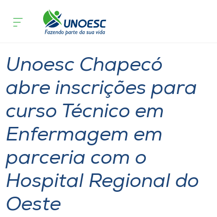
Página
O que
Unoesc Chapecó abre inscrições para curs
inicial
acontece
Regional do Oeste
Cursos
Graduação
Onde estamos
Unoesc Chapecó
Pesquisa
abre inscrições para
curso Técnico em
Atendimento ao Estudante
Enfermagem em
Portal de Ensino
parceria com o
A
Hospital Regional do
Unoesc
Oeste
Internacionalização