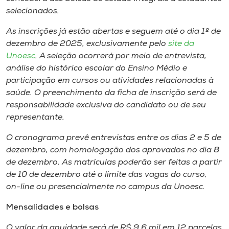
Museu
selecionados.
As inscrições já estão abertas e seguem até o dia 1º de
Unoesc
dezembro de 2025, exclusivamente pelo
site da
Store
Unoesc
. A seleção ocorrerá por meio de entrevista,
análise do histórico escolar do Ensino Médio e
participação em cursos ou atividades relacionadas à
saúde. O preenchimento da ficha de inscrição será de
Selecione
responsabilidade exclusiva do candidato ou de seu
o idioma
representante.
O cronograma prevê entrevistas entre os dias 2 e 5 de
dezembro, com homologação dos aprovados no dia 8
A+
de dezembro. As matrículas poderão ser feitas a partir
A-
de 10 de dezembro até o limite das vagas do curso,
on-line ou presencialmente no campus da Unoesc.
Mensalidades e bolsas
O valor da anuidade será de R$ 9,6 mil em 12 parcelas