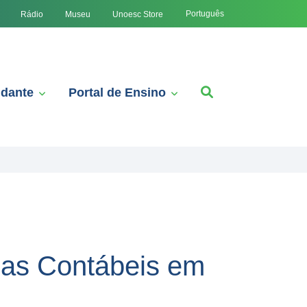
Português
Rádio
Museu
Unoesc Store
udante
Portal de Ensino
ias Contábeis em