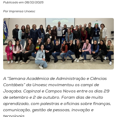
Publicado em 08/10/2025
I.nova
Por Imprensa Unoesc
Diplomados
Cultura
CPA
Biblioteca
A “Semana Acadêmica de Administração e Ciências
Contábeis” da Unoesc movimentou os campi de
Editora
Joaçaba, Capinzal e Campos Novos entre os dias 29
de setembro e 2 de outubro. Foram dias de muito
aprendizado, com palestras e oficinas sobre finanças,
Rádio
comunicação, gestão de pessoas, inovação e
tecnologia.