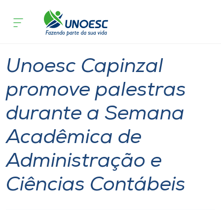
Página inicial
O que acontece
Unoesc Capinzal promove palestras d
Cursos
Graduação
Notícia
Capinzal
Onde estamos
Unoesc Capinzal
Pesquisa
promove palestras
durante a Semana
Atendimento ao Estudante
Acadêmica de
Portal de Ensino
Administração e
A
Ciências Contábeis
Unoesc
Internacionalização