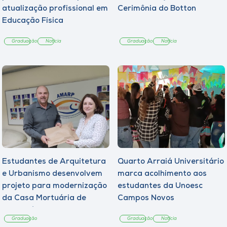
atualização profissional em
Cerimônia do Botton
Educação Física
Graduação
Notícia
Graduação
Notícia
Estudantes de Arquitetura
Quarto Arraiá Universitário
e Urbanismo desenvolvem
marca acolhimento aos
projeto para modernização
estudantes da Unoesc
da Casa Mortuária de
Campos Novos
Tangará
Graduação
Graduação
Notícia