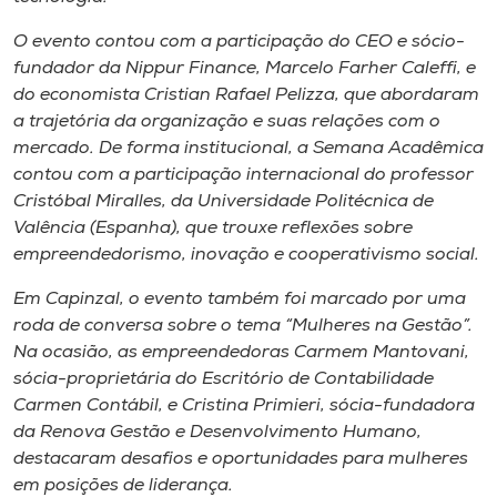
Museu
O evento contou com a participação do CEO e sócio-
fundador da Nippur Finance, Marcelo Farher Caleffi, e
Unoesc
do economista Cristian Rafael Pelizza, que abordaram
Store
a trajetória da organização e suas relações com o
mercado. De forma institucional, a Semana Acadêmica
contou com a participação internacional do professor
Cristóbal Miralles, da Universidade Politécnica de
Selecione
Valência (Espanha), que trouxe reflexões sobre
o idioma
empreendedorismo, inovação e cooperativismo social.
Em Capinzal, o evento também foi marcado por uma
roda de conversa sobre o tema “Mulheres na Gestão”.
A+
Na ocasião, as empreendedoras Carmem Mantovani,
A-
sócia-proprietária do Escritório de Contabilidade
Carmen Contábil, e Cristina Primieri, sócia-fundadora
da Renova Gestão e Desenvolvimento Humano,
destacaram desafios e oportunidades para mulheres
em posições de liderança.