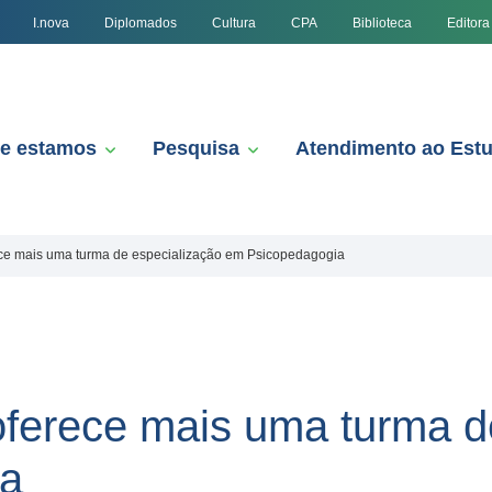
I.nova
Diplomados
Cultura
CPA
Biblioteca
Editora
e estamos
Pesquisa
Atendimento ao Est
ce mais uma turma de especialização em Psicopedagogia
ferece mais uma turma d
ia