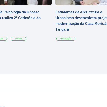
e Psicologia da Unoesc
Estudantes de Arquitetura e
 realiza 2ª Cerimônia do
Urbanismo desenvolvem projet
modernização da Casa Mortuár
Tangará
ção
Notícia
Graduação