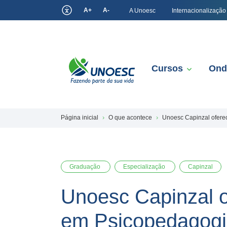
A+
A-
A Unoesc
Internacionalização
Cursos
Ond
Página inicial
O que acontece
Unoesc Capinzal ofere
Graduação
Especialização
Capinzal
Unoesc Capinzal o
em Psicopedagog