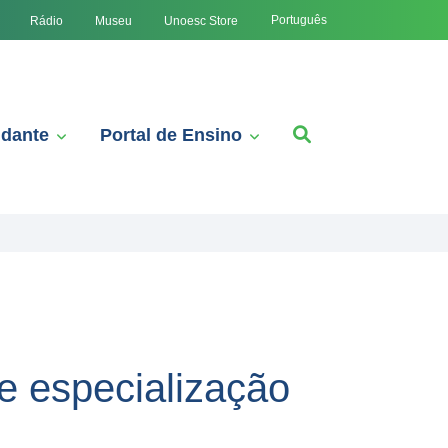
Português
Rádio
Museu
Unoesc Store
udante
Portal de Ensino
e especialização