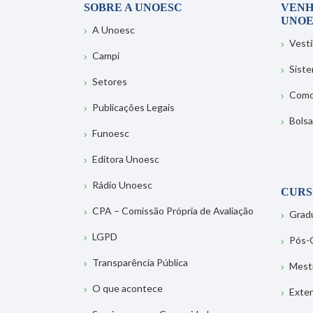
SOBRE A UNOESC
VENH
UNOE
A Unoesc
Vesti
Campi
Sist
Setores
Como
Publicações Legais
Bolsa
Funoesc
Editora Unoesc
Rádio Unoesc
CURS
CPA – Comissão Própria de Avaliação
Grad
LGPD
Pós-
Transparência Pública
Mest
O que acontece
Exte