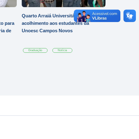
Quarto Arraiá Universitário marca
o para
acolhimento aos estudantes da
ia de
Unoesc Campos Novos
Graduação
Notícia