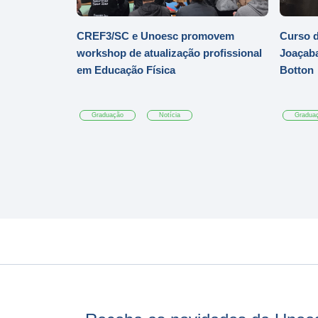
CREF3/SC e Unoesc promovem
Curso d
workshop de atualização profissional
Joaçaba
em Educação Física
Botton
Graduação
Notícia
Gradua