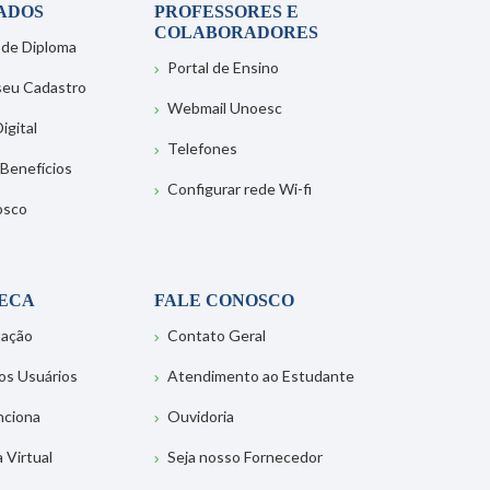
ADOS
PROFESSORES E
COLABORADORES
 de Diploma
Portal de Ensino
 seu Cadastro
Webmail Unoesc
igital
Telefones
 Benefícios
Configurar rede Wi-fi
osco
TECA
FALE CONOSCO
tação
Contato Geral
os Usuários
Atendimento ao Estudante
nciona
Ouvidoria
a Virtual
Seja nosso Fornecedor