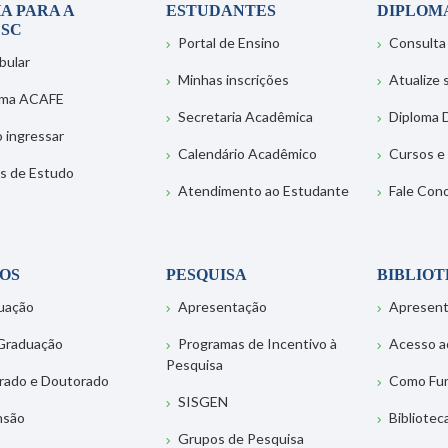
A PARA A
ESTUDANTES
DIPLOM
SC
Portal de Ensino
Consulta
bular
Minhas inscrições
Atualize
ema ACAFE
Secretaria Acadêmica
Diploma D
 ingressar
Calendário Acadêmico
Cursos e
s de Estudo
Atendimento ao Estudante
Fale Con
OS
PESQUISA
BIBLIO
uação
Apresentação
Apresen
Graduação
Programas de Incentivo à
Acesso a
Pesquisa
rado e Doutorado
Como Fu
SISGEN
nsão
Bibliotec
Grupos de Pesquisa