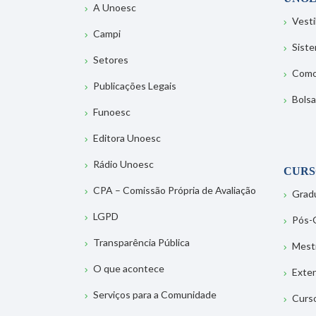
A Unoesc
Vesti
Campi
Sist
Setores
Como
Publicações Legais
Bolsa
Funoesc
Editora Unoesc
Rádio Unoesc
CURS
CPA – Comissão Própria de Avaliação
Grad
LGPD
Pós-
Transparência Pública
Mest
O que acontece
Exte
Serviços para a Comunidade
Curs