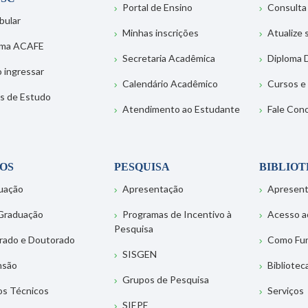
Portal de Ensino
Consulta
bular
Minhas inscrições
Atualize
ema ACAFE
Secretaria Acadêmica
Diploma D
 ingressar
Calendário Acadêmico
Cursos e
s de Estudo
Atendimento ao Estudante
Fale Con
OS
PESQUISA
BIBLIO
uação
Apresentação
Apresen
Graduação
Programas de Incentivo à
Acesso a
Pesquisa
rado e Doutorado
Como Fu
SISGEN
nsão
Bibliotec
Grupos de Pesquisa
os Técnicos
Serviços
SIEPE