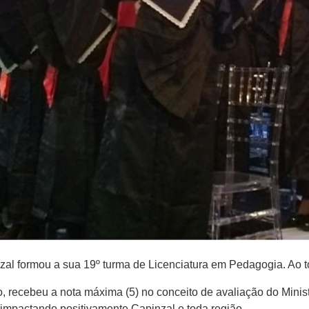
nzal formou a sua 19º turma de Licenciatura em Pedagogia. Ao
ão, recebeu a nota máxima (5) no conceito de avaliação do Mini
 impactando positivamente Capinzal e toda região.