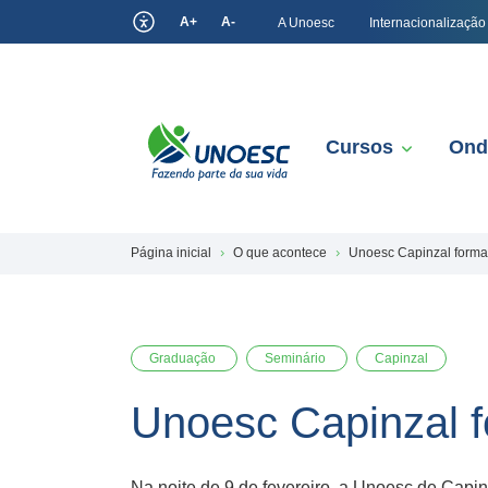
A+
A-
A Unoesc
Internacionalização
Cursos
Ond
Página inicial
O que acontece
Unoesc Capinzal forma
Graduação
Seminário
Capinzal
Unoesc Capinzal f
Na noite de 9 de fevereiro, a Unoesc de Capi