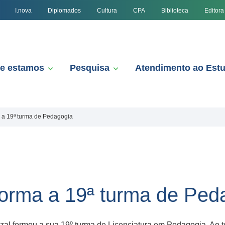
I.nova
Diplomados
Cultura
CPA
Biblioteca
Editora
e estamos
Pesquisa
Atendimento ao Est
 a 19ª turma de Pedagogia
orma a 19ª turma de Ped
nzal formou a sua 19º turma de Licenciatura em Pedagogia. Ao