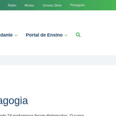
Português
Rádio
Museu
Unoesc Store
udante
Portal de Ensino
agogia
 todo 24 pedagogas foram diplomadas. O curso