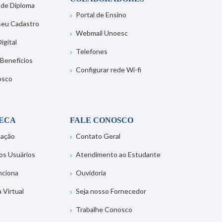
 de Diploma
Portal de Ensino
 seu Cadastro
Webmail Unoesc
igital
Telefones
 Benefícios
Configurar rede Wi-fi
osco
TECA
FALE CONOSCO
tação
Contato Geral
os Usuários
Atendimento ao Estudante
nciona
Ouvidoria
a Virtual
Seja nosso Fornecedor
Trabalhe Conosco