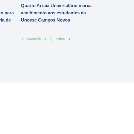
Quarto Arraiá Universitário marca
o para
acolhimento aos estudantes da
ia de
Unoesc Campos Novos
Graduação
Notícia