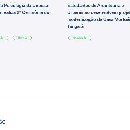
e Psicologia da Unoesc
Estudantes de Arquitetura e
 realiza 2ª Cerimônia do
Urbanismo desenvolvem projet
modernização da Casa Mortuár
Tangará
ção
Notícia
Graduação
sc