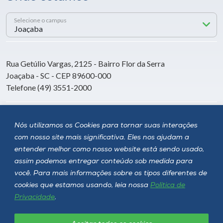
Selecione o campus
Rua Getúlio Vargas, 2125 - Bairro Flor da Serra
Joaçaba - SC - CEP 89600-000
Telefone (49) 3551-2000
Siga a Unoesc
Nós utilizamos os Cookies para tornar suas interações
com nosso site mais significativa. Eles nos ajudam a
entender melhor como nosso website está sendo usado,
assim podemos entregar conteúdo sob medida para
você. Para mais informações sobre os tipos diferentes de
cookies que estamos usando, leia nossa
Política de
Privacidade
.