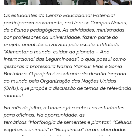
Museu
Os estudantes do Centro Educacional Potencial
Unoesc
participaram novamente, na Unoesc Campos Novos,
Store
de oficinas pedagógicas. As atividades, ministradas
por professores da universidade, fazem parte do
projeto anual desenvolvido pela escola, intitulado
“Alimentar o mundo, cuidar do planeta – Ano
Selecione
Internacional das Leguminosas”, o qual possui como
o idioma
gestoras a professora Nazira Mansur Elias e Sonia
Bortolozo. O projeto é resultante do desafio lançado
ao mundo pela Organização das Nações Unidas
(ONU), que propõe a discussão de temas de relevância
A+
mundial.
A-
No mês de julho, a Unoesc já recebeu os estudantes
para oficinas. Na oportunidade, as
temáticas “Morfologia de sementes e plantas”, “Células
vegetais e animais” e “Bioquímica” foram abordadas