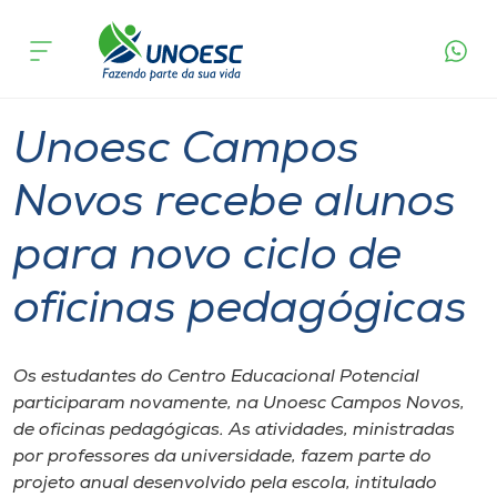
Página
O que
Unoesc Campos Novos recebe alunos para
inicial
acontece
novo ciclo de oficinas pedagógicas
Cursos
Graduação
Ensino
Onde estamos
Unoesc Campos
Pesquisa
Novos recebe alunos
para novo ciclo de
Atendimento ao Estudante
oficinas pedagógicas
Portal de Ensino
Os estudantes do Centro Educacional Potencial
A
participaram novamente, na Unoesc Campos Novos,
Unoesc
de oficinas pedagógicas. As atividades, ministradas
por professores da universidade, fazem parte do
Internacionalização
projeto anual desenvolvido pela escola, intitulado