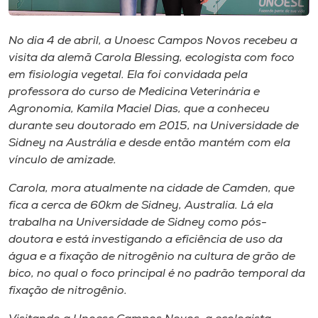
Museu
No dia 4 de abril, a Unoesc Campos Novos recebeu a
Unoesc
visita da alemã Carola Blessing, ecologista com foco
Store
em fisiologia vegetal. Ela foi convidada pela
professora do curso de Medicina Veterinária e
Agronomia, Kamila Maciel Dias, que a conheceu
durante seu doutorado em 2015, na Universidade de
Selecione
Sidney na Austrália e desde então mantém com ela
o idioma
vínculo de amizade.
Carola, mora atualmente na cidade de Camden, que
fica a cerca de 60km de Sidney, Australia. Lá ela
A+
trabalha na Universidade de Sidney como pós-
A-
doutora e está investigando a eficiência de uso da
água e a fixação de nitrogênio na cultura de grão de
bico, no qual o foco principal é no padrão temporal da
fixação de nitrogênio.