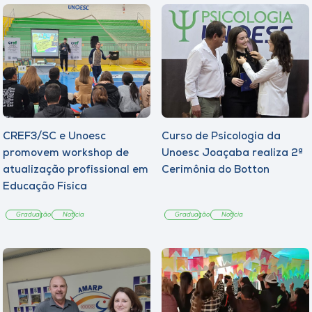
CREF3/SC e Unoesc
Curso de Psicologia da
promovem workshop de
Unoesc Joaçaba realiza 2ª
atualização profissional em
Cerimônia do Botton
Educação Física
Graduação
Notícia
Graduação
Notícia