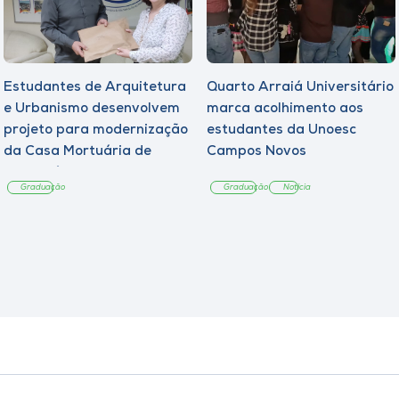
Estudantes de Arquitetura
Quarto Arraiá Universitário
e Urbanismo desenvolvem
marca acolhimento aos
projeto para modernização
estudantes da Unoesc
da Casa Mortuária de
Campos Novos
Tangará
Graduação
Graduação
Notícia