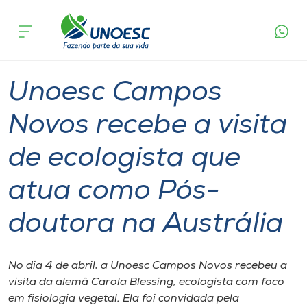
Página
O que
Unoesc Campos Novos recebe a visita de
inicial
acontece
ecologista que atua como Pós-doutora na
Cursos
Austrália
Graduação
Geral
Campos Novos
Onde estamos
Unoesc Campos
Pesquisa
Novos recebe a visita
de ecologista que
Atendimento ao Estudante
atua como Pós-
Portal de Ensino
doutora na Austrália
A
Unoesc
No dia 4 de abril, a Unoesc Campos Novos recebeu a
visita da alemã Carola Blessing, ecologista com foco
Internacionalização
em fisiologia vegetal. Ela foi convidada pela