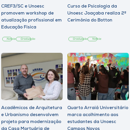
CREF3/SC e Unoesc
Curso de Psicologia da
promovem workshop de
Unoesc Joaçaba realiza 2ª
atualização profissional em
Cerimônia do Botton
Educação Física
Notícia
Graduação
Graduação
Notícia
Acadêmicos de Arquitetura
Quarto Arraiá Universitário
e Urbanismo desenvolvem
marca acolhimento aos
projeto para modernização
estudantes da Unoesc
da Casa Mortuária de
Campos Novos