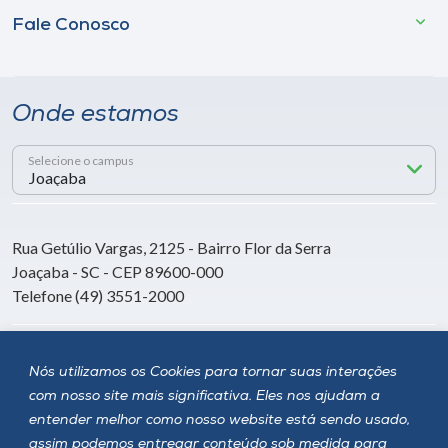
Fale Conosco
Onde estamos
Selecione o campus
Rua Getúlio Vargas, 2125 - Bairro Flor da Serra
Joaçaba - SC - CEP 89600-000
Telefone (49) 3551-2000
Siga a Unoesc
Nós utilizamos os Cookies para tornar suas interações
com nosso site mais significativa. Eles nos ajudam a
entender melhor como nosso website está sendo usado,
assim podemos entregar conteúdo sob medida para