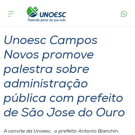
Página
O que
Unoesc Campos Novos promove palestra sobre
inicial
acontece
administração pública com prefeito de São Jose
Cursos
do Ouro
Graduação
Palestra
Campos Novos
Onde estamos
Unoesc Campos
Pesquisa
Novos promove
palestra sobre
Atendimento ao Estudante
administração
Portal de Ensino
pública com prefeito
A
de São Jose do Ouro
Unoesc
Internacionalização
A convite da Unoesc, o prefeito Antonio Bianchin,