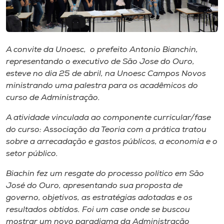
Museu
Unoesc
Store
A convite da Unoesc, o prefeito Antonio Bianchin,
representando o executivo de São Jose do Ouro,
esteve no dia 25 de abril, na Unoesc Campos Novos
ministrando uma palestra para os acadêmicos do
Selecione
curso de Administração.
o idioma
A atividade vinculada ao componente curricular/fase
do curso: Associação da Teoria com a prática tratou
sobre a arrecadação e gastos públicos, a economia e o
A+
setor público.
A-
Biachin fez um resgate do processo político em São
José do Ouro, apresentando sua proposta de
governo, objetivos, as estratégias adotadas e os
resultados obtidos. Foi um case onde se buscou
mostrar um novo paradigma da Administração