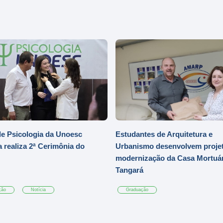
e Psicologia da Unoesc
Estudantes de Arquitetura e
 realiza 2ª Cerimônia do
Urbanismo desenvolvem projet
modernização da Casa Mortuár
Tangará
ção
Notícia
Graduação