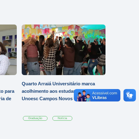
Quarto Arraiá Universitário marca
o para
acolhimento aos estudantes da
ia de
Unoesc Campos Novos
Graduação
Notícia