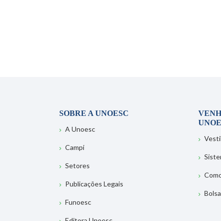
SOBRE A UNOESC
VENH
UNOE
A Unoesc
Vesti
Campi
Sist
Setores
Como
Publicações Legais
Bolsa
Funoesc
Editora Unoesc