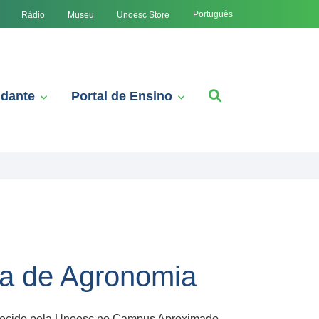
Português
Rádio
Museu
Unoesc Store
udante
Portal de Ensino
a de Agronomia
oferecido pela Unoesc no Campus Aproximado