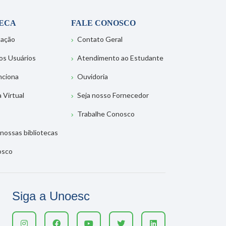
TECA
FALE CONOSCO
tação
Contato Geral
os Usuários
Atendimento ao Estudante
nciona
Ouvidoria
a Virtual
Seja nosso Fornecedor
Trabalhe Conosco
nossas bibliotecas
osco
Siga a Unoesc