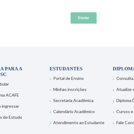
A PARA A
ESTUDANTES
DIPLOM
SC
Portal de Ensino
Consulta
bular
Minhas inscrições
Atualize
ema ACAFE
Secretaria Acadêmica
Diploma D
 ingressar
Calendário Acadêmico
Cursos e
s de Estudo
Atendimento ao Estudante
Fale Con