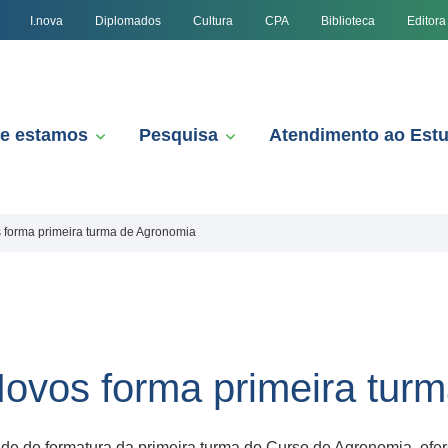
I.nova
Diplomados
Cultura
CPA
Biblioteca
Editora
e estamos
Pesquisa
Atendimento ao Est
forma primeira turma de Agronomia
vos forma primeira turm
idade de formatura da primeira turma do Curso de Agronomia, 