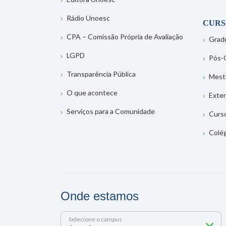
Rádio Unoesc
CURS
CPA – Comissão Própria de Avaliação
Grad
LGPD
Pós-
Transparência Pública
Mest
O que acontece
Exte
Serviços para a Comunidade
Curs
Colé
Onde estamos
Selecione o campus