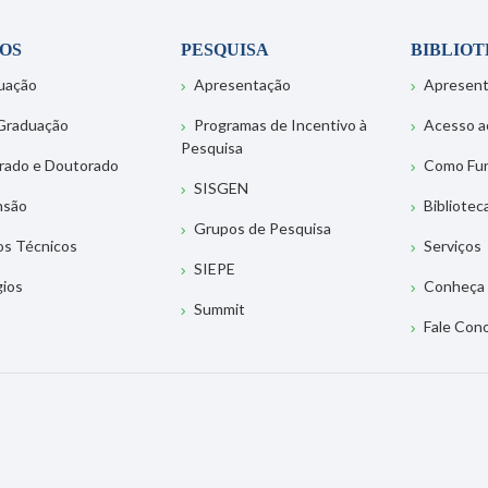
OS
PESQUISA
BIBLIO
uação
Apresentação
Apresen
Graduação
Programas de Incentivo à
Acesso a
Pesquisa
rado e Doutorado
Como Fu
SISGEN
nsão
Bibliotec
Grupos de Pesquisa
os Técnicos
Serviços
SIEPE
gios
Conheça 
Summit
Fale Con