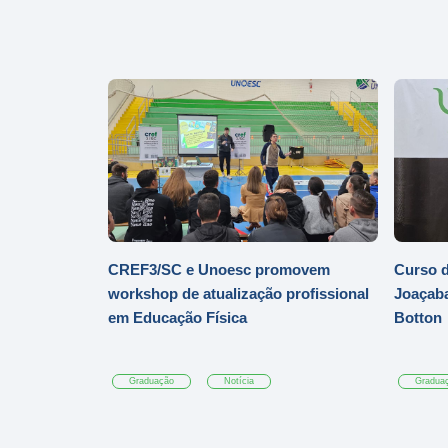
CREF3/SC e Unoesc promovem
Curso d
workshop de atualização profissional
Joaçaba
em Educação Física
Botton
Graduação
Notícia
Gradua