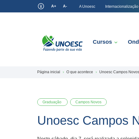
A+
A-
A Unoesc
Internacionalização
Cursos
Ond
Página inicial
O que acontece
Unoesc Campos Novos 
Graduação
Campos Novos
Unoesc Campos No
Neste sábado, dia 7, será realizada a solen