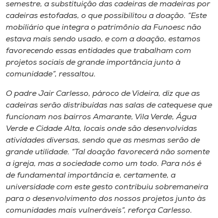
Museu
semestre, a substituição das cadeiras de madeiras por
cadeiras estofadas, o que possibilitou a doação. “Este
mobiliário que integra o patrimônio da Funoesc não
Unoesc
estava mais sendo usado, e com a doação, estamos
Store
favorecendo essas entidades que trabalham com
projetos sociais de grande importância junto à
comunidade”, ressaltou.
Selecione
O padre Jair Carlesso, pároco de Videira, diz que as
o idioma
cadeiras serão distribuídas nas salas de catequese que
funcionam nos bairros Amarante, Vila Verde, Água
Verde e Cidade Alta, locais onde são desenvolvidas
atividades diversas, sendo que as mesmas serão de
A+
grande utilidade. “Tal doação favorecerá não somente
A-
a igreja, mas a sociedade como um todo. Para nós é
de fundamental importância e, certamente, a
universidade com este gesto contribuiu sobremaneira
para o desenvolvimento dos nossos projetos junto às
comunidades mais vulneráveis”, reforça Carlesso.