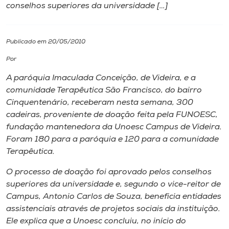
conselhos superiores da universidade […]
I.nova
Publicado em 20/05/2010
Diplomados
Por
A paróquia Imaculada Conceição, de Videira, e a
Cultura
comunidade Terapêutica São Francisco, do bairro
Cinquentenário, receberam nesta semana, 300
CPA
cadeiras, proveniente de doação feita pela FUNOESC,
fundação mantenedora da Unoesc Campus de Videira.
Foram 180 para a paróquia e 120 para a comunidade
Biblioteca
Terapêutica.
O processo de doação foi aprovado pelos conselhos
Editora
superiores da universidade e, segundo o vice-reitor de
Campus, Antonio Carlos de Souza, beneficia entidades
Rádio
assistenciais através de projetos sociais da instituição.
Ele explica que a Unoesc concluiu, no início do