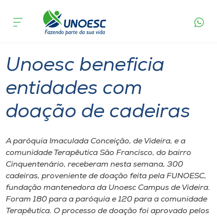
Página
O que
Unoesc beneficia entidades com doação
inicial
acontece
de cadeiras
Cursos
Graduação
Videira
Onde estamos
Unoesc beneficia
Pesquisa
entidades com
doação de cadeiras
Atendimento ao Estudante
Portal de Ensino
A paróquia Imaculada Conceição, de Videira, e a
comunidade Terapêutica São Francisco, do bairro
Cinquentenário, receberam nesta semana, 300
A
cadeiras, proveniente de doação feita pela FUNOESC,
Unoesc
fundação mantenedora da Unoesc Campus de Videira.
Foram 180 para a paróquia e 120 para a comunidade
Internacionalização
Terapêutica. O processo de doação foi aprovado pelos