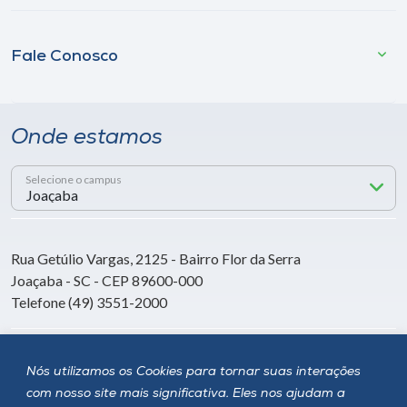
Fale Conosco
Onde estamos
Selecione o campus
Rua Getúlio Vargas, 2125 - Bairro Flor da Serra
Joaçaba - SC - CEP 89600-000
Telefone (49) 3551-2000
Siga a Unoesc
Nós utilizamos os Cookies para tornar suas interações
com nosso site mais significativa. Eles nos ajudam a