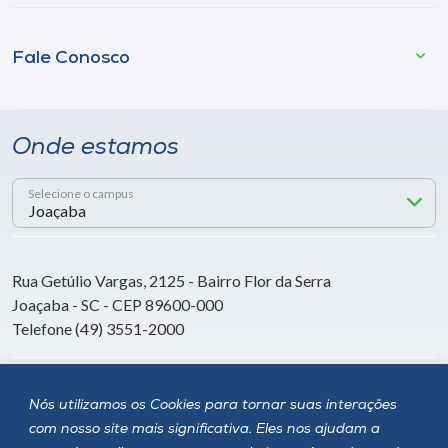
Fale Conosco
Onde estamos
Selecione o campus
Rua Getúlio Vargas, 2125 - Bairro Flor da Serra
Joaçaba - SC - CEP 89600-000
Telefone (49) 3551-2000
Siga a Unoesc
Nós utilizamos os Cookies para tornar suas interações
com nosso site mais significativa. Eles nos ajudam a