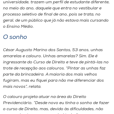
Museu
universidade, trazem um perfil de estudante diferente,
no meio do ano, daquele que entra no vestibular e
processo seletivo de final de ano, pois se trata, no
Unoesc
geral, de um público que já não estava mais cursando
Store
o Ensino Médio.
O sonho
Selecione
César Augusto Marino dos Santos, 53 anos, unhas
o idioma
amarelas e calouro. Unhas amarelas? Sim. Ele é
ingressante do Curso de Direito e teve de pintá-las no
trote de recepção aos calouros. “Pintar as unhas faz
parte da brincadeira. A maioria dos mais velhos
A+
fugiram, mas eu fiquei para não me diferenciar dos
A-
mais novos”, relata.
O calouro projeta atuar na área do Direito
Previdenciário. “Desde novo eu tinha o sonho de fazer
o curso de Direito, mas, devido às dificuldades, não