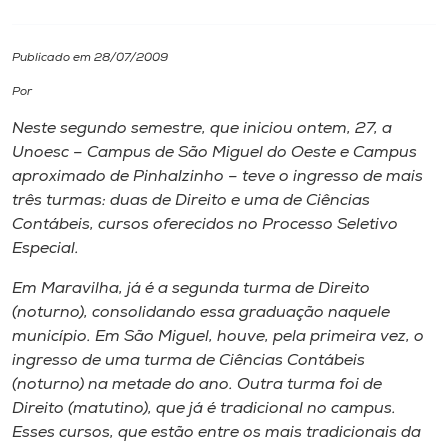
I.nova
Publicado em 28/07/2009
Por
Diplomados
Neste segundo semestre, que iniciou ontem, 27, a
Unoesc – Campus de São Miguel do Oeste e Campus
Cultura
aproximado de Pinhalzinho – teve o ingresso de mais
três turmas: duas de Direito e uma de Ciências
CPA
Contábeis, cursos oferecidos no Processo Seletivo
Especial.
Biblioteca
Em Maravilha, já é a segunda turma de Direito
(noturno), consolidando essa graduação naquele
município. Em São Miguel, houve, pela primeira vez, o
Editora
ingresso de uma turma de Ciências Contábeis
(noturno) na metade do ano. Outra turma foi de
Rádio
Direito (matutino), que já é tradicional no campus.
Esses cursos, que estão entre os mais tradicionais da