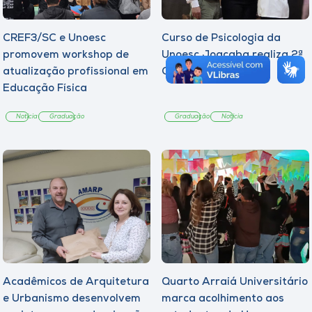
CREF3/SC e Unoesc
Curso de Psicologia da
promovem workshop de
Unoesc Joaçaba realiza 2ª
atualização profissional em
Cerimônia do Botton
Educação Física
Notícia
Graduação
Graduação
Notícia
Acadêmicos de Arquitetura
Quarto Arraiá Universitário
e Urbanismo desenvolvem
marca acolhimento aos