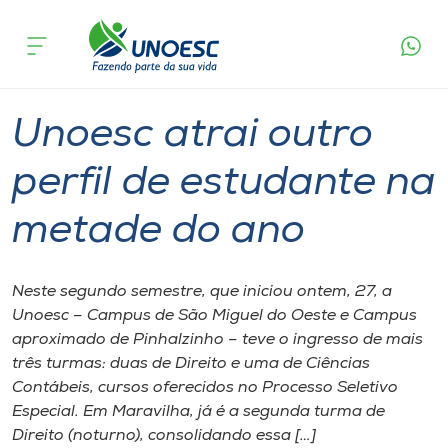
Página
O que
Unoesc atrai outro perfil de estudante na
inicial
acontece
metade do ano
Cursos
Graduação
São Miguel do Oeste
Onde estamos
Unoesc atrai outro
Pesquisa
perfil de estudante na
metade do ano
Atendimento ao Estudante
Portal de Ensino
Neste segundo semestre, que iniciou ontem, 27, a
Unoesc – Campus de São Miguel do Oeste e Campus
aproximado de Pinhalzinho – teve o ingresso de mais
A
três turmas: duas de Direito e uma de Ciências
Unoesc
Contábeis, cursos oferecidos no Processo Seletivo
Especial. Em Maravilha, já é a segunda turma de
Internacionalização
Direito (noturno), consolidando essa […]