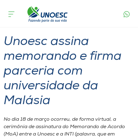
Página
O que
Unoesc assina memorando e firma parceria
inicial
acontece
com universidade da Malásia
Cursos
Graduação
International
Onde estamos
Unoesc assina
Pesquisa
memorando e firma
parceria com
Atendimento ao Estudante
universidade da
Portal de Ensino
Malásia
A
Unoesc
No dia 18 de março ocorreu, de forma virtual, a
cerimônia de assinatura do Memorando de Acordo
Internacionalização
(MoA) entre a Unoesc e a INTI (palavra, que em