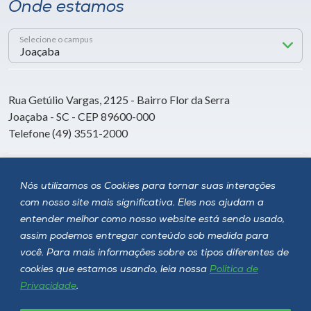
Onde estamos
Selecione o campus
Rua Getúlio Vargas, 2125 - Bairro Flor da Serra
Joaçaba - SC - CEP 89600-000
Telefone (49) 3551-2000
Siga a Unoesc
Nós utilizamos os Cookies para tornar suas interações
com nosso site mais significativa. Eles nos ajudam a
entender melhor como nosso website está sendo usado,
assim podemos entregar conteúdo sob medida para
você. Para mais informações sobre os tipos diferentes de
cookies que estamos usando, leia nossa
Política de
Privacidade
.