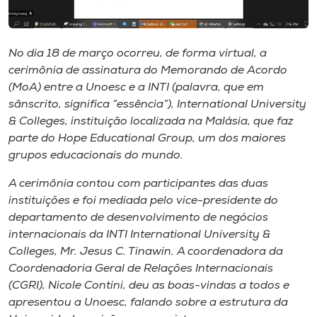
Museu
Unoesc
No dia 18 de março ocorreu, de forma virtual, a
Store
cerimônia de assinatura do Memorando de Acordo
(MoA) entre a Unoesc e a INTI (palavra, que em
sânscrito, significa “essência”), International University
& Colleges, instituição localizada na Malásia, que faz
Selecione
parte do Hope Educational Group, um dos maiores
o idioma
grupos educacionais do mundo.
A cerimônia contou com participantes das duas
instituições e foi mediada pelo vice-presidente do
A+
departamento de desenvolvimento de negócios
A-
internacionais da INTI International University &
Colleges, Mr. Jesus C. Tinawin. A coordenadora da
Coordenadoria Geral de Relações Internacionais
(CGRI), Nicole Contini, deu as boas-vindas a todos e
apresentou a Unoesc, falando sobre a estrutura da