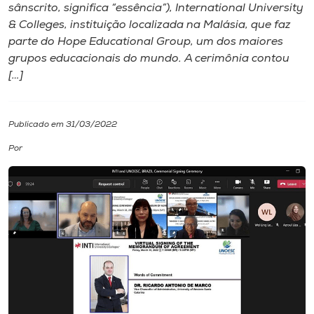
sânscrito, significa “essência”), International University
& Colleges, instituição localizada na Malásia, que faz
I.nova
parte do Hope Educational Group, um dos maiores
grupos educacionais do mundo. A cerimônia contou
Diplomados
[…]
Cultura
Publicado em 31/03/2022
Por
CPA
Biblioteca
Editora
Rádio