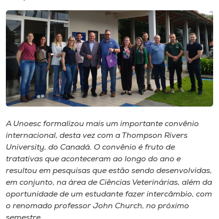
I.nova
Diplomados
Cultura
CPA
A Unoesc formalizou mais um importante convênio
internacional, desta vez com a Thompson Rivers
Biblioteca
University, do Canadá. O convênio é fruto de
tratativas que aconteceram ao longo do ano e
Editora
resultou em pesquisas que estão sendo desenvolvidas,
em conjunto, na área de Ciências Veterinárias, além da
oportunidade de um estudante fazer intercâmbio, com
Rádio
o renomado professor John Church, no próximo
semestre.