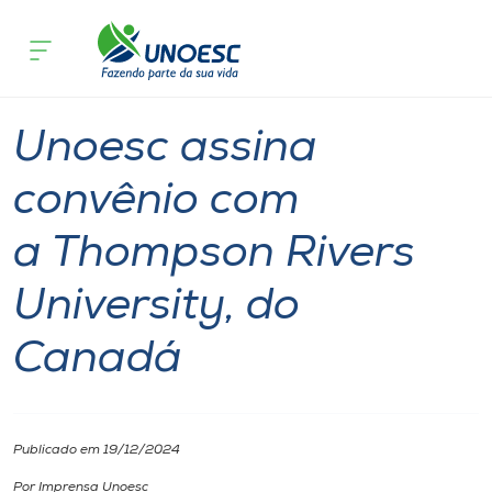
Página inicial
O que acontece
Unoesc assina convênio com a Thompso
Cursos
Graduação
Onde estamos
Unoesc assina
Pesquisa
convênio com
a Thompson Rivers
Atendimento ao Estudante
University, do
Portal de Ensino
Canadá
A
Unoesc
Publicado em 19/12/2024
Internacionalização
Por Imprensa Unoesc