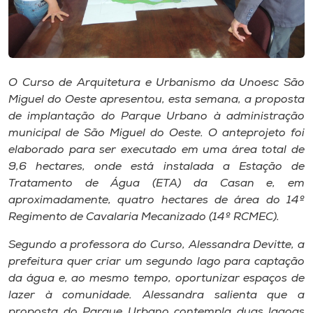
Museu
Unoesc
Store
O Curso de Arquitetura e Urbanismo da Unoesc São
Miguel do Oeste apresentou, esta semana, a proposta
de implantação do Parque Urbano à administração
municipal de São Miguel do Oeste. O anteprojeto foi
Selecione
o idioma
elaborado para ser executado em uma área total de
9,6 hectares, onde está instalada a Estação de
Tratamento de Água (ETA) da Casan e, em
aproximadamente, quatro hectares de área do 14º
A+
Regimento de Cavalaria Mecanizado (14º RCMEC).
A-
Segundo a professora do Curso, Alessandra Devitte, a
prefeitura quer criar um segundo lago para captação
da água e, ao mesmo tempo, oportunizar espaços de
lazer à comunidade. Alessandra salienta que a
proposta do Parque Urbano contempla duas lagoas