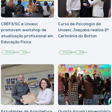
CREF3/SC e Unoesc
Curso de Psicologia da
promovem workshop de
Unoesc Joaçaba realiza 2ª
atualização profissional em
Cerimônia do Botton
Educação Física
Graduação
Notícia
Graduação
Notícia
Estudantes de Arquitetura
Quarto Arraiá Universitário