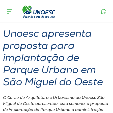
Página
O que
Unoesc apresenta proposta para implantação
inicial
acontece
de Parque Urbano em São Miguel do Oeste
Cursos
Graduação
Geral
São Miguel do Oeste
Onde estamos
Unoesc apresenta
Pesquisa
proposta para
implantação de
Atendimento ao Estudante
Parque Urbano em
Portal de Ensino
São Miguel do Oeste
A
Unoesc
O Curso de Arquitetura e Urbanismo da Unoesc São
Miguel do Oeste apresentou, esta semana, a proposta
Internacionalização
de implantação do Parque Urbano à administração