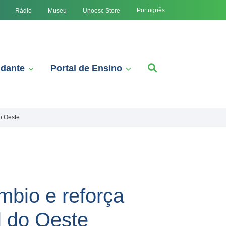
Português
Rádio
Museu
Unoesc Store
udante
Portal de Ensino
o Oeste
mbio e reforça
l do Oeste