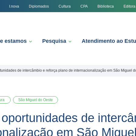
I.nova
Diplomados
Cultura
CPA
Biblioteca
Editora
e estamos
Pesquisa
Atendimento ao Est
unidades de intercâmbio e reforça plano de internacionalização em São Miguel d
ura
São Miguel do Oeste
oportunidades de intercâ
ionalização em São Migue