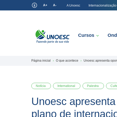
A+
A-
A Unoesc
Internacionalização
Cursos
Ond
Página inicial
O que acontece
Unoesc apresenta oport
Notícia
International
Palestra
Cult
Unoesc apresenta 
plano de internac