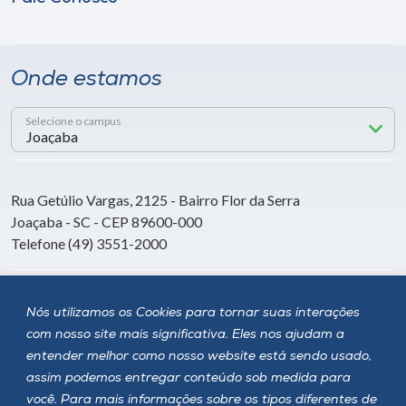
Onde estamos
Selecione o campus
Rua Getúlio Vargas, 2125 - Bairro Flor da Serra
Joaçaba - SC - CEP 89600-000
Telefone (49) 3551-2000
Siga a Unoesc
Nós utilizamos os Cookies para tornar suas interações
com nosso site mais significativa. Eles nos ajudam a
entender melhor como nosso website está sendo usado,
assim podemos entregar conteúdo sob medida para
você. Para mais informações sobre os tipos diferentes de