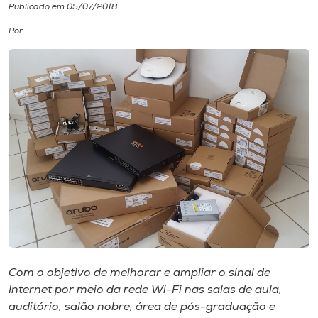
Publicado em 05/07/2018
I.nova
Por
Diplomados
Cultura
CPA
Biblioteca
Editora
Com o objetivo de melhorar e ampliar o sinal de
Rádio
Internet por meio da rede
Wi-Fi
nas salas de aula,
auditório, salão nobre, área de pós-graduação e