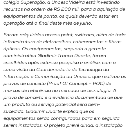
colégio Superação, a Unoesc Videira está investindo
Museu
recursos na ordem de R$ 200 mil, para a aquisição de
equipamentos de ponta, os quais deverão estar em
Unoesc
operação até o final deste mês de julho.
Store
Foram adquiridos
access point, switches
, além de toda
infraestrutura de eletrocalhas, cabeamentos e fibras
ópticas. Os equipamentos, segundo o gerente
Selecione
administrativo Gladimir Tronco Duarte, foram
o idioma
escolhidos após extensa pesquisa e análise, com a
supervisão da Coordenadoria de Tecnologia da
Informação e Comunicação da Unoesc, que realizou as
provas de conceito (
Proof Of Concept
– POC) de
A+
marcas de referência no mercado de tecnologia. A
A-
prova de conceito é a evidência documentada de que
um produto ou serviço potencial será bem-
sucedido. Gladimir Duarte explica que os
equipamentos serão configurados para em seguida
serem instalados. O projeto prevê ainda, a instalação