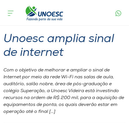
Página inicial
O que acontece
Unoesc amplia sinal de internet
Cursos
Graduação
Tecnologia
Videira
Onde estamos
Unoesc amplia sinal
Pesquisa
de internet
Atendimento ao Estudante
Com o objetivo de melhorar e ampliar o sinal de
Internet por meio da rede Wi-Fi nas salas de aula,
Portal de Ensino
auditório, salão nobre, área de pós-graduação e
colégio Superação, a Unoesc Videira está investindo
recursos na ordem de R$ 200 mil, para a aquisição de
A
equipamentos de ponta, os quais deverão estar em
Unoesc
operação até o final […]
Internacionalização