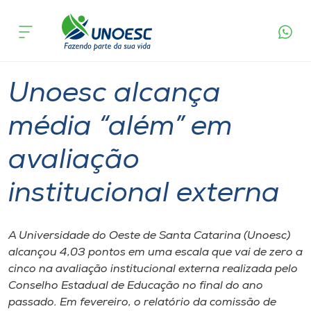
Página
O que
Unoesc alcança média “além” em avaliação
inicial
acontece
institucional externa
Cursos
Graduação
Onde estamos
Unoesc alcança
Pesquisa
média “além” em
avaliação
Atendimento ao Estudante
institucional externa
Portal de Ensino
A Universidade do Oeste de Santa Catarina (Unoesc)
A
alcançou 4,03 pontos em uma escala que vai de zero a
Unoesc
cinco na avaliação institucional externa realizada pelo
Conselho Estadual de Educação no final do ano
Internacionalização
passado. Em fevereiro, o relatório da comissão de