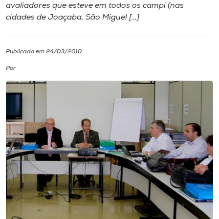
avaliadores que esteve em todos os campi (nas
cidades de Joaçaba, São Miguel […]
I.nova
Diplomados
Publicado em 24/03/2010
Por
Cultura
CPA
Biblioteca
Editora
Rádio