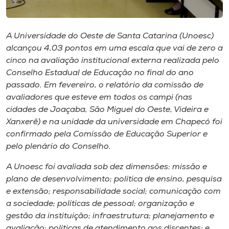
Museu
Unoesc
A Universidade do Oeste de Santa Catarina (Unoesc)
alcançou 4,03 pontos em uma escala que vai de zero a
Store
cinco na avaliação institucional externa realizada pelo
Conselho Estadual de Educação no final do ano
passado. Em fevereiro, o relatório da comissão de
avaliadores que esteve em todos os
campi
(nas
Selecione
o idioma
cidades de Joaçaba, São Miguel do Oeste, Videira e
Xanxerê) e na unidade da universidade em Chapecó foi
confirmado pela Comissão de Educação Superior e
pelo plenário do Conselho.
A+
A-
A Unoesc foi avaliada sob dez dimensões: missão e
plano de desenvolvimento; política de ensino, pesquisa
e extensão; responsabilidade social; comunicação com
a sociedade; políticas de pessoal; organização e
gestão da instituição; infraestrutura; planejamento e
avaliação; políticas de atendimento aos discentes; e