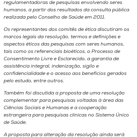
Museu
regulamentadoras de pesquisas envolvendo seres
humanos, a partir dos resultados da consulta pública
realizada pelo Conselho de Saúde em 2011.
Unoesc
Store
Os representantes dos comitês de ética discutiram os
marcos legais da resolução, termos e definições e
aspectos éticos das pesquisas com seres humanos,
tais como os referenciais bioéticos, o Processo de
Selecione
Consentimento Livre e Esclarecido, a garantia de
o idioma
assistência integral, indenização, sigilo e
confidencialidade e o acesso aos benefícios gerados
pelo estudo, entre outros.
A+
Também foi discutida a proposta de uma resolução
A-
complementar para pesquisas voltadas à área das
Ciências Sociais e Humanas e a cooperação
estrangeira para pesquisas clínicas no Sistema Único
de Saúde.
A proposta para alteração da resolução ainda será