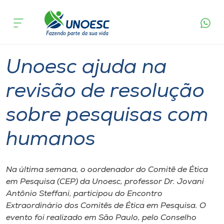
Página
O que
Unoesc ajuda na revisão de resolução sobre
inicial
acontece
pesquisas com humanos
Cursos
Graduação
Onde estamos
Unoesc ajuda na
Pesquisa
revisão de resolução
sobre pesquisas com
Atendimento ao Estudante
humanos
Portal de Ensino
Na última semana, o oordenador do Comitê de Ética
A
em Pesquisa (CEP) da Unoesc, professor Dr. Jovani
Unoesc
Antônio Steffani, participou do Encontro
Extraordinário dos Comitês de Ética em Pesquisa. O
Internacionalização
evento foi realizado em São Paulo, pelo Conselho