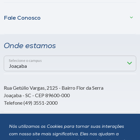
Fale Conosco
Onde estamos
Selecione o campus
Rua Getúlio Vargas, 2125 - Bairro Flor da Serra
Joaçaba - SC - CEP 89600-000
Telefone (49) 3551-2000
Siga a Unoesc
Nós utilizamos os Cookies para tornar suas interações
com nosso site mais significativa. Eles nos ajudam a