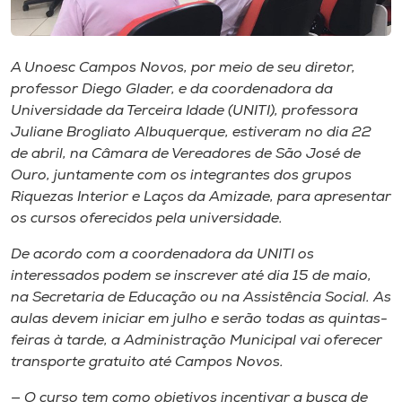
Museu
Unoesc
A Unoesc Campos Novos, por meio de seu diretor,
Store
professor Diego Glader, e da coordenadora da
Universidade da Terceira Idade (UNITI), professora
Juliane Brogliato Albuquerque, estiveram no dia 22
de abril, na Câmara de Vereadores de São José de
Selecione
Ouro, juntamente com os integrantes dos grupos
o idioma
Riquezas Interior e Laços da Amizade, para apresentar
os cursos oferecidos pela universidade.
De acordo com a coordenadora da UNITI os
A+
interessados podem se inscrever até dia 15 de maio,
A-
na Secretaria de Educação ou na Assistência Social. As
aulas devem iniciar em julho e serão todas as quintas-
feiras à tarde, a Administração Municipal vai oferecer
transporte gratuito até Campos Novos.
— O curso tem como objetivos incentivar a busca de