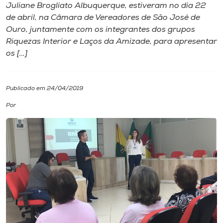
Juliane Brogliato Albuquerque, estiveram no dia 22
de abril, na Câmara de Vereadores de São José de
I.nova
Ouro, juntamente com os integrantes dos grupos
Riquezas Interior e Laços da Amizade, para apresentar
Diplomados
os […]
Cultura
Publicado em 24/04/2019
Por
CPA
Biblioteca
Editora
Rádio