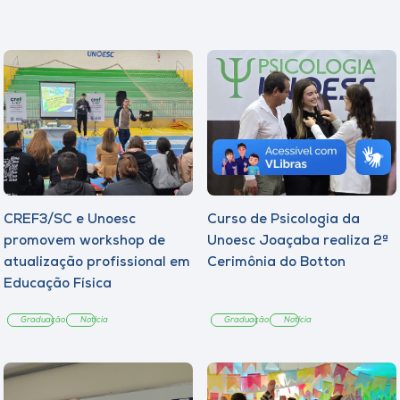
CREF3/SC e Unoesc
Curso de Psicologia da
promovem workshop de
Unoesc Joaçaba realiza 2ª
atualização profissional em
Cerimônia do Botton
Educação Física
Graduação
Notícia
Graduação
Notícia