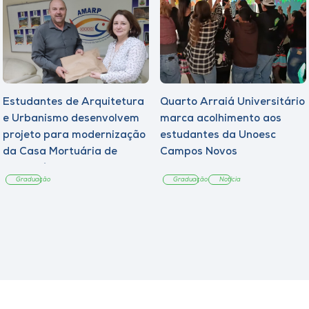
Estudantes de Arquitetura
Quarto Arraiá Universitário
e Urbanismo desenvolvem
marca acolhimento aos
projeto para modernização
estudantes da Unoesc
da Casa Mortuária de
Campos Novos
Tangará
Graduação
Graduação
Notícia