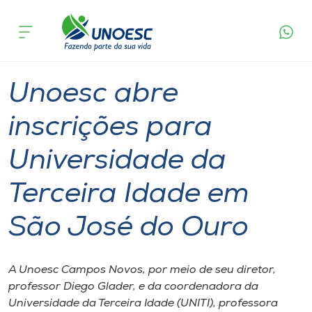
Página
O que
Unoesc abre inscrições para Universidade da
inicial
acontece
Terceira Idade em São José do Ouro
Cursos
Graduação
Extensão
Campos Novos
Onde estamos
Unoesc abre
Pesquisa
inscrições para
Universidade da
Atendimento ao Estudante
Terceira Idade em
Portal de Ensino
São José do Ouro
A
Unoesc
A Unoesc Campos Novos, por meio de seu diretor,
professor Diego Glader, e da coordenadora da
Internacionalização
Universidade da Terceira Idade (UNITI), professora