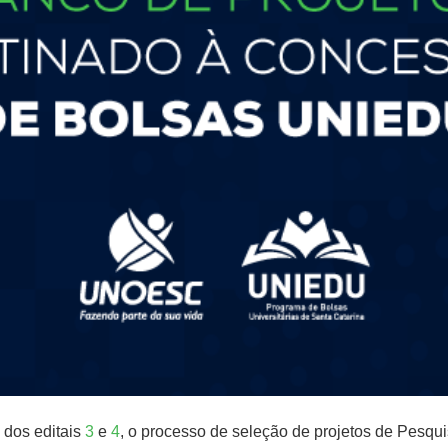
 dos editais
3
e
4
, o processo de seleção de projetos de Pesqui