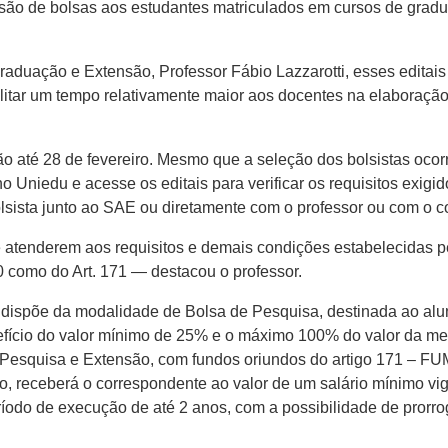
ssão de bolsas aos estudantes matriculados em cursos de gradu
raduação e Extensão, Professor Fábio Lazzarotti, esses editai
bilitar um tempo relativamente maior aos docentes na elaboraç
o até 28 de fevereiro. Mesmo que a seleção dos bolsistas ocor
no Uniedu e acesse os editais para verificar os requisitos exig
olsista junto ao SAE ou diretamente com o professor ou com o 
tenderem aos requisitos e demais condições estabelecidas pel
70 como do Art. 171 — destacou o professor.
 dispõe da modalidade de Bolsa de Pesquisa, destinada ao alu
fício do valor mínimo de 25% e o máximo 100% do valor da me
 Pesquisa e Extensão, com fundos oriundos do artigo 171 – F
, receberá o correspondente ao valor de um salário mínimo vi
odo de execução de até 2 anos, com a possibilidade de prorrog