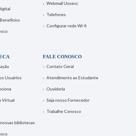
Webmail Unoesc
igital
Telefones
 Benefícios
Configurar rede Wi-fi
osco
TECA
FALE CONOSCO
tação
Contato Geral
os Usuários
Atendimento ao Estudante
nciona
Ouvidoria
a Virtual
Seja nosso Fornecedor
Trabalhe Conosco
nossas bibliotecas
osco