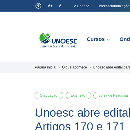
A+
A-
A Unoesc
Internacionalização
Cursos
Ond
Página inicial
O que acontece
Unoesc abre edital par
Graduação
Extensão
Bolsa de Pesquisa
Unoesc abre edita
Artigos 170 e 171