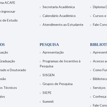
ema ACAFE
Secretaria Acadêmica
Diploma D
 ingressar
Calendário Acadêmico
Cursos e
s de Estudo
Atendimento ao Estudante
Fale Con
OS
PESQUISA
BIBLIO
uação
Apresentação
Apresen
Graduação
Programas de Incentivo à
Acesso a
Pesquisa
rado e Doutorado
Como Fu
SISGEN
nsão
Bibliotec
Grupos de Pesquisa
os Técnicos
Serviços
SIEPE
gios
Conheça 
Summit
Fale Con