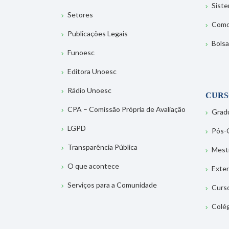
Sist
Setores
Como
Publicações Legais
Bolsa
Funoesc
Editora Unoesc
Rádio Unoesc
CURS
CPA – Comissão Própria de Avaliação
Grad
LGPD
Pós-
Transparência Pública
Mest
O que acontece
Exte
Serviços para a Comunidade
Curs
Colé