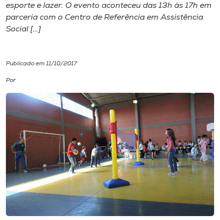
esporte e lazer. O evento aconteceu das 13h às 17h em
parceria com o Centro de Referência em Assistência
I.nova
Social […]
Diplomados
Publicado em 11/10/2017
Cultura
Por
CPA
Biblioteca
Editora
Rádio