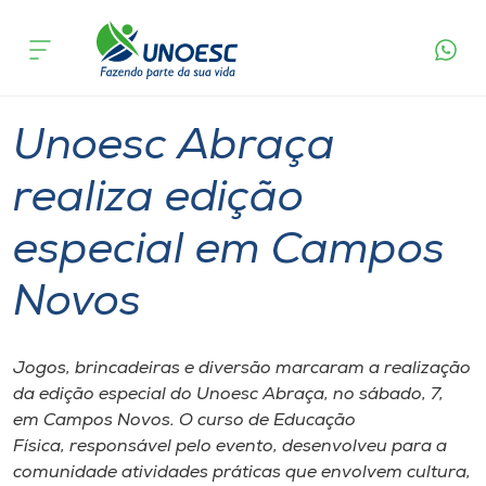
Página
O que
Unoesc Abraça realiza edição especial em
inicial
acontece
Campos Novos
Cursos
Graduação
Inserção Social
Campos Novos
Onde estamos
Unoesc Abraça
Pesquisa
realiza edição
especial em Campos
Atendimento ao Estudante
Novos
Portal de Ensino
Jogos, brincadeiras e diversão marcaram a realização
A
da edição especial do Unoesc Abraça, no sábado, 7,
Unoesc
em Campos Novos. O curso de Educação
Física, responsável pelo evento, desenvolveu para a
Internacionalização
comunidade atividades práticas que envolvem cultura,