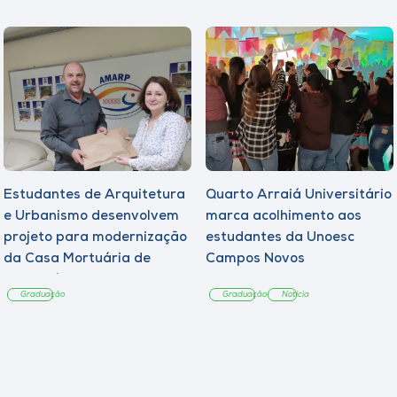
Estudantes de Arquitetura
Quarto Arraiá Universitário
e Urbanismo desenvolvem
marca acolhimento aos
projeto para modernização
estudantes da Unoesc
da Casa Mortuária de
Campos Novos
Tangará
Graduação
Graduação
Notícia