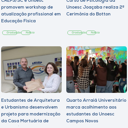
CREF3/SC e Unoesc
Curso de Psicologia da
promovem workshop de
Unoesc Joaçaba realiza 2ª
atualização profissional em
Cerimônia do Botton
Educação Física
Graduação
Notícia
Graduação
Notícia
Estudantes de Arquitetura
Quarto Arraiá Universitário
e Urbanismo desenvolvem
marca acolhimento aos
projeto para modernização
estudantes da Unoesc
da Casa Mortuária de
Campos Novos