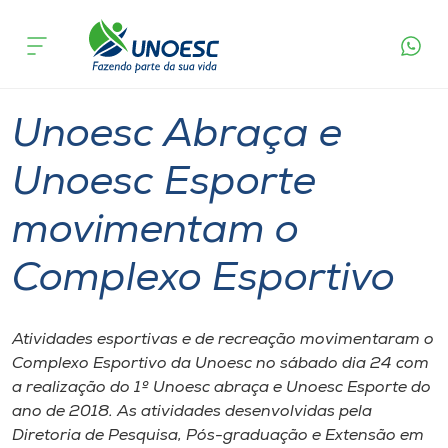
Página
O que
Unoesc Abraça e Unoesc Esporte
inicial
acontece
movimentam o Complexo Esportivo
Cursos
Graduação
Esporte
Joaçaba
Onde estamos
Unoesc Abraça e
Pesquisa
Unoesc Esporte
movimentam o
Atendimento ao Estudante
Complexo Esportivo
Portal de Ensino
Atividades esportivas e de recreação movimentaram o
A
Complexo Esportivo da Unoesc no sábado dia 24 com
Unoesc
a realização do 1º Unoesc abraça e Unoesc Esporte do
ano de 2018. As atividades desenvolvidas pela
Internacionalização
Diretoria de Pesquisa, Pós-graduação e Extensão em