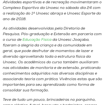
Museu
Atividades esportivas e de recreação movimentaram o
Complexo Esportivo da Unoesc no sábado dia 24 com
a realização do 1º Unoesc abraça e Unoesc Esporte do
Unoesc
ano de 2018.
Store
As atividades desenvolvidas pela Diretoria de
Pesquisa, Pós-graduação e Extensão em parceria com
o curso de
Educação Física
da Unoesc Joaçaba,
Selecione
fizeram a alegria da criança e da comunidade em
o idioma
geral, que pode desfrutar de momentos de lazer e
diversão aproveitando toda a estrutura física da
Unoesc. Os acadêmicos do curso também auxiliaram
nas atividades de monitoria e de extensão, praticando
A+
conhecimentos adquiridos nas diversas disciplinas e
A-
associando teoria com prática. Vivências estas que são
importantes para seu aprendizado como forma de
consolidar sua formação.
Teve de tudo um pouco, brincadeiras no parquinho,