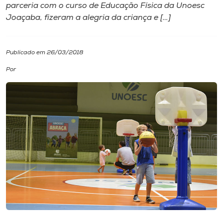
parceria com o curso de Educação Física da Unoesc
Joaçaba, fizeram a alegria da criança e […]
I.nova
Diplomados
Publicado em 26/03/2018
Por
Cultura
CPA
Biblioteca
Editora
Rádio