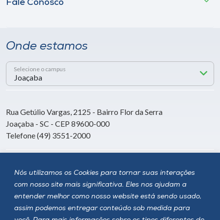
Fale Conosco
Onde estamos
Selecione o campus
Rua Getúlio Vargas, 2125 - Bairro Flor da Serra
Joaçaba - SC - CEP 89600-000
Telefone (49) 3551-2000
Siga a Unoesc
Nós utilizamos os Cookies para tornar suas interações
com nosso site mais significativa. Eles nos ajudam a
entender melhor como nosso website está sendo usado,
assim podemos entregar conteúdo sob medida para