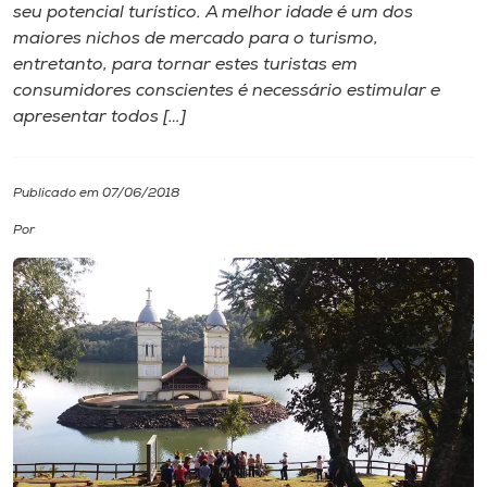
seu potencial turístico. A melhor idade é um dos
maiores nichos de mercado para o turismo,
I.nova
entretanto, para tornar estes turistas em
consumidores conscientes é necessário estimular e
Diplomados
apresentar todos […]
Cultura
Publicado em 07/06/2018
Por
CPA
Biblioteca
Editora
Rádio