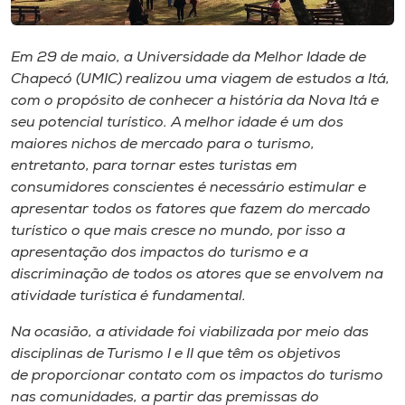
Museu
Em 29 de maio, a Universidade da Melhor Idade de
Unoesc
Chapecó (UMIC) realizou uma viagem de estudos a Itá,
Store
com o propósito de conhecer a história da Nova Itá e
seu potencial turístico. A melhor idade é um dos
maiores nichos de mercado para o turismo,
entretanto, para tornar estes turistas em
Selecione
o idioma
consumidores conscientes é necessário estimular e
apresentar todos os fatores que fazem do mercado
turístico o que mais cresce no mundo, por isso a
apresentação dos impactos do turismo e a
A+
discriminação de todos os atores que se envolvem na
A-
atividade turística é fundamental.
Na ocasião, a atividade foi viabilizada por meio das
disciplinas de Turismo I e II que têm os objetivos
de proporcionar contato com os impactos do turismo
nas comunidades, a partir das premissas do