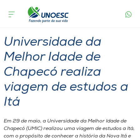
Página
O que
Universidade da Melhor Idade de Chapecó
inicial
acontece
realiza viagem de estudos a Itá
Cursos
Graduação
Extensão
Chapecó
Onde estamos
Universidade da
Pesquisa
Melhor Idade de
Chapecó realiza
Atendimento ao Estudante
viagem de estudos a
Portal de Ensino
Itá
A
Unoesc
Em 29 de maio, a Universidade da Melhor Idade de
Chapecó (UMIC) realizou uma viagem de estudos a Itá,
Internacionalização
com o propósito de conhecer a história da Nova Itá e