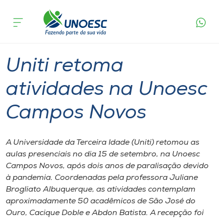
Página
O que
Uniti retoma atividades na Unoesc
inicial
acontece
Campos Novos
Cursos
Graduação
Geral
Campos Novos
Onde estamos
Uniti retoma
Pesquisa
atividades na Unoesc
Campos Novos
Atendimento ao Estudante
Portal de Ensino
A Universidade da Terceira Idade (Uniti) retomou as
aulas presenciais no dia 15 de setembro, na Unoesc
Campos Novos, após dois anos de paralisação devido
A
à pandemia. Coordenadas pela professora Juliane
Unoesc
Brogliato Albuquerque, as atividades contemplam
aproximadamente 50 acadêmicos de São José do
Internacionalização
Ouro, Cacique Doble e Abdon Batista. A recepção foi