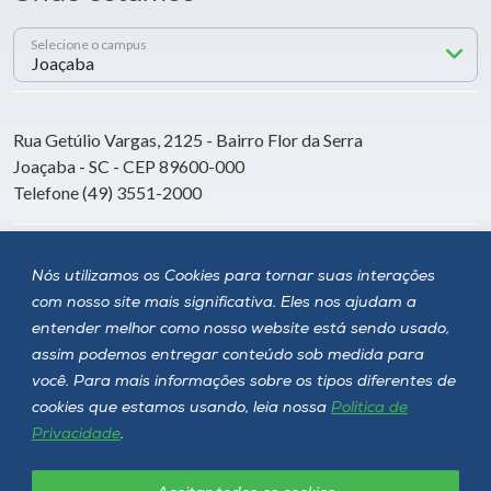
Selecione o campus
Rua Getúlio Vargas, 2125 - Bairro Flor da Serra
Joaçaba - SC - CEP 89600-000
Telefone (49) 3551-2000
Siga a Unoesc
Nós utilizamos os Cookies para tornar suas interações
com nosso site mais significativa. Eles nos ajudam a
entender melhor como nosso website está sendo usado,
assim podemos entregar conteúdo sob medida para
você. Para mais informações sobre os tipos diferentes de
cookies que estamos usando, leia nossa
Política de
Privacidade
.