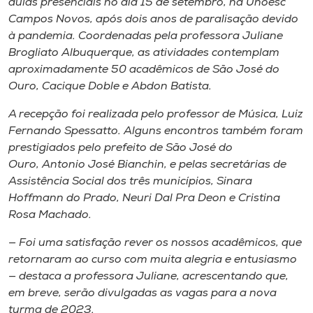
aulas presenciais no dia 15 de setembro, na Unoesc
Museu
Campos Novos, após dois anos de paralisação devido
à pandemia. Coordenadas pela professora Juliane
Unoesc
Brogliato Albuquerque, as atividades contemplam
Store
aproximadamente 50 acadêmicos de São José do
Ouro, Cacique Doble e Abdon Batista.
A recepção foi realizada pelo professor de Música, Luiz
Fernando Spessatto. Alguns encontros também foram
Selecione
o idioma
prestigiados pelo prefeito de São José do
Ouro, Antonio José Bianchin, e pelas secretárias de
Assistência Social dos três municípios, Sinara
Hoffmann do Prado, Neuri Dal Pra Deon e Cristina
A+
Rosa Machado.
A-
— Foi uma satisfação rever os nossos acadêmicos, que
retornaram ao curso com muita alegria e entusiasmo
— destaca a professora Juliane, acrescentando que,
em breve, serão divulgadas as vagas para a nova
turma de 2023.