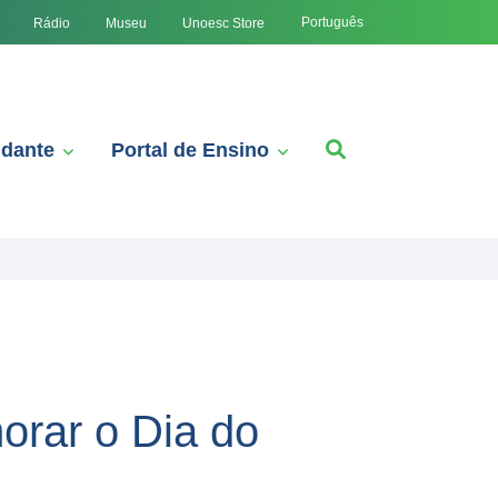
Português
Rádio
Museu
Unoesc Store
udante
Portal de Ensino
orar o Dia do