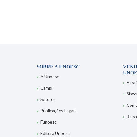
SOBRE A UNOESC
VENH
UNOE
A Unoesc
Vesti
Campi
Sist
Setores
Como
Publicações Legais
Bolsa
Funoesc
Editora Unoesc