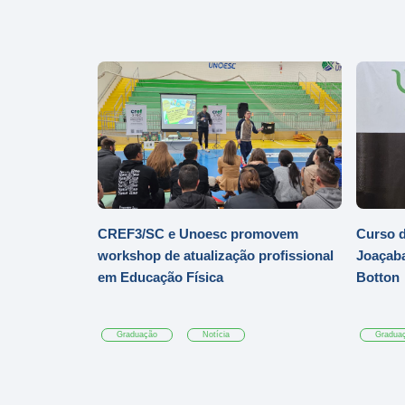
CREF3/SC e Unoesc promovem
Curso d
workshop de atualização profissional
Joaçaba
em Educação Física
Botton
Graduação
Notícia
Gradua