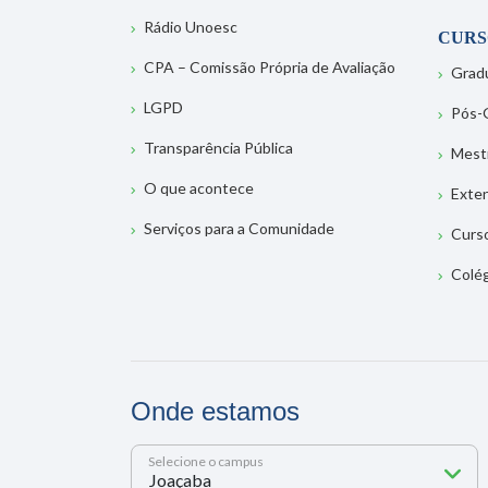
Rádio Unoesc
CURS
CPA – Comissão Própria de Avaliação
Grad
LGPD
Pós-
Transparência Pública
Mest
O que acontece
Exte
Serviços para a Comunidade
Curs
Colé
Onde estamos
Selecione o campus