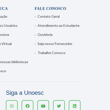
TECA
FALE CONOSCO
tação
Contato Geral
os Usuários
Atendimento ao Estudante
nciona
Ouvidoria
a Virtual
Seja nosso Fornecedor
Trabalhe Conosco
nossas bibliotecas
osco
Siga a Unoesc