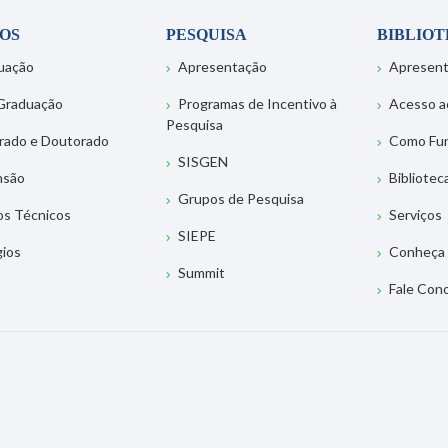
OS
PESQUISA
BIBLIO
uação
Apresentação
Apresen
Graduação
Programas de Incentivo à
Acesso a
Pesquisa
rado e Doutorado
Como Fu
SISGEN
nsão
Bibliotec
Grupos de Pesquisa
os Técnicos
Serviços
SIEPE
gios
Conheça 
Summit
Fale Con