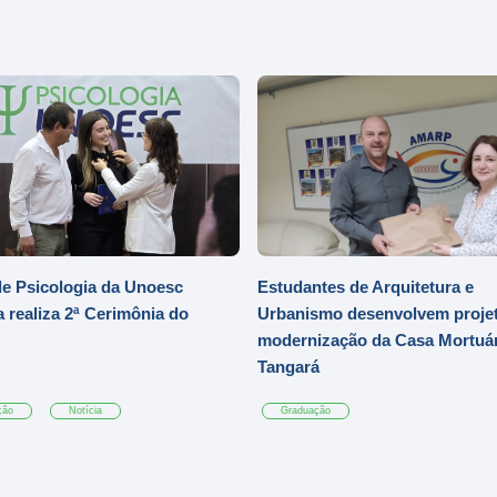
e Psicologia da Unoesc
Estudantes de Arquitetura e
 realiza 2ª Cerimônia do
Urbanismo desenvolvem projet
modernização da Casa Mortuár
Tangará
ção
Notícia
Graduação