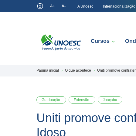
A+
A-
A Unoesc
Internacionalização
Cursos
Ond
Página inicial
O que acontece
Uniti promove confrate
Graduação
Extensão
Joaçaba
Uniti promove con
Idoso