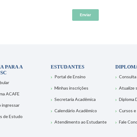
A PARA A
ESTUDANTES
DIPLOM
SC
Portal de Ensino
Consulta
bular
Minhas inscrições
Atualize
ema ACAFE
Secretaria Acadêmica
Diploma D
 ingressar
Calendário Acadêmico
Cursos e
s de Estudo
Atendimento ao Estudante
Fale Con