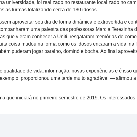
 na universidade, foi realizado no restaurante localizado no ca
as as turmas totalizando cerca de 180 idosos.
sem aproveitar seu dia de forma dinâmica e extrovertida e con
acompanharam uma palestra das professoras Marcia Terezinha d
as que vieram conhecer a Uniti, resgataram memórias de como
 muita coisa mudou na forma como os idosos encaram a vida, na
mbém puderam jogar baralho, dominó e bocha. Ao final aproveit
qualidade de vida, informação, novas experiências e é isso qu
r exemplo, proporcionou uma tarde muito agradável — afirmou a
rma que iniciará no primeiro semestre de 2019. Os interessados