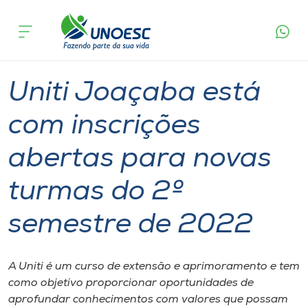
Página
O que
Uniti Joaçaba está com inscrições abertas para
inicial
acontece
novas turmas do 2º semestre de 2022
Cursos
Graduação
Aulas
Joaçaba
Onde estamos
Uniti Joaçaba está
Pesquisa
com inscrições
abertas para novas
Atendimento ao Estudante
turmas do 2º
Portal de Ensino
semestre de 2022
A
Unoesc
A Uniti é um curso de extensão e aprimoramento e tem
como objetivo proporcionar oportunidades de
Internacionalização
aprofundar conhecimentos com valores que possam