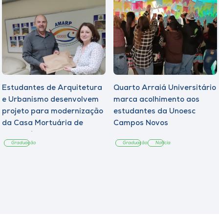
Estudantes de Arquitetura
Quarto Arraiá Universitário
e Urbanismo desenvolvem
marca acolhimento aos
projeto para modernização
estudantes da Unoesc
da Casa Mortuária de
Campos Novos
Tangará
Graduação
Graduação
Notícia