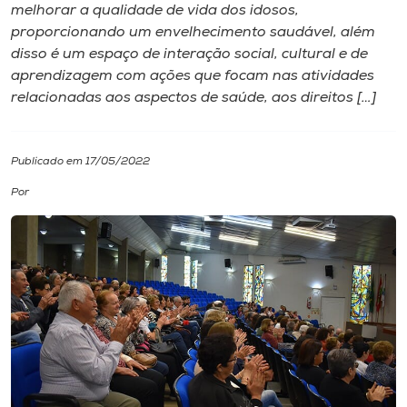
melhorar a qualidade de vida dos idosos,
proporcionando um envelhecimento saudável, além
I.nova
disso é um espaço de interação social, cultural e de
aprendizagem com ações que focam nas atividades
Diplomados
relacionadas aos aspectos de saúde, aos direitos […]
Cultura
Publicado em 17/05/2022
Por
CPA
Biblioteca
Editora
Rádio