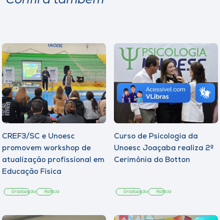
Confira também
CREF3/SC e Unoesc
Curso de Psicologia da
promovem workshop de
Unoesc Joaçaba realiza 2ª
atualização profissional em
Cerimônia do Botton
Educação Física
Graduação
Notícia
Graduação
Notícia