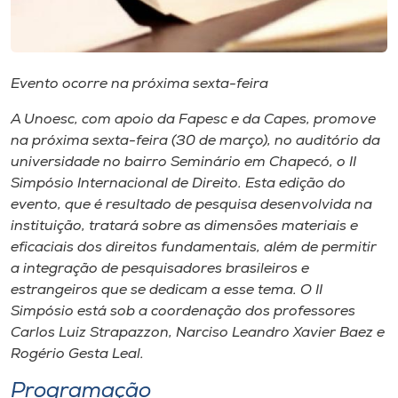
Museu
Unoesc
Evento ocorre na próxima sexta-feira
Store
A Unoesc, com apoio da Fapesc e da Capes, promove
na próxima sexta-feira (30 de março), no auditório da
universidade no bairro Seminário em Chapecó, o II
Selecione
o idioma
Simpósio Internacional de Direito. Esta edição do
evento, que é resultado de pesquisa desenvolvida na
instituição, tratará sobre as dimensões materiais e
eficaciais dos direitos fundamentais, além de permitir
A+
a integração de pesquisadores brasileiros e
A-
estrangeiros que se dedicam a esse tema. O II
Simpósio está sob a coordenação dos professores
Carlos Luiz Strapazzon, Narciso Leandro Xavier Baez e
Rogério Gesta Leal.
Programação