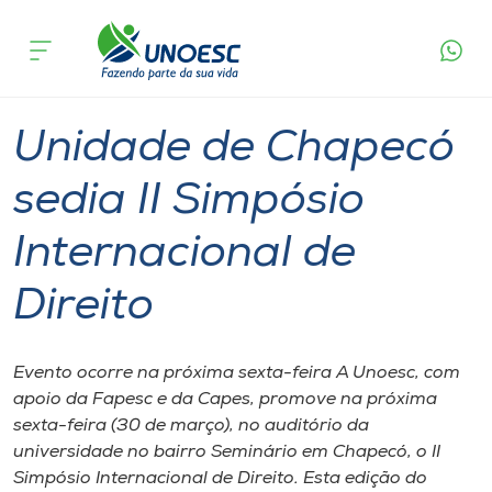
Página
O que
Unidade de Chapecó sedia II Simpósio
inicial
acontece
Internacional de Direito
Cursos
Graduação
Chapecó
Onde estamos
Unidade de Chapecó
Pesquisa
sedia II Simpósio
Internacional de
Atendimento ao Estudante
Direito
Portal de Ensino
Evento ocorre na próxima sexta-feira A Unoesc, com
A
apoio da Fapesc e da Capes, promove na próxima
Unoesc
sexta-feira (30 de março), no auditório da
universidade no bairro Seminário em Chapecó, o II
Internacionalização
Simpósio Internacional de Direito. Esta edição do