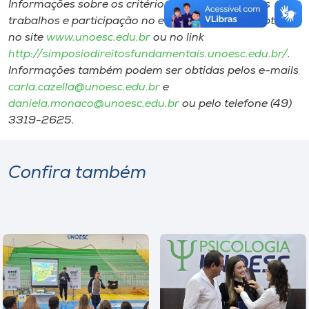
Informações sobre os critérios para inscrição dos
trabalhos e participação no evento podem ser obtidas
no site
www.unoesc.edu.br
ou no link
http://simposiodireitosfundamentais.unoesc.edu.br/
.
Informações também podem ser obtidas pelos e-mails
carla.cazella@unoesc.edu.br
e
daniela.monaco@unoesc.edu.br
ou pelo telefone (49)
3319-2625.
Confira também