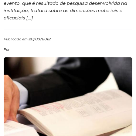
evento, que é resultado de pesquisa desenvolvida na
instituição, tratará sobre as dimensões materiais e
I.nova
eficaciais […]
Diplomados
Publicado em 28/03/2012
Cultura
Por
CPA
Biblioteca
Editora
Rádio