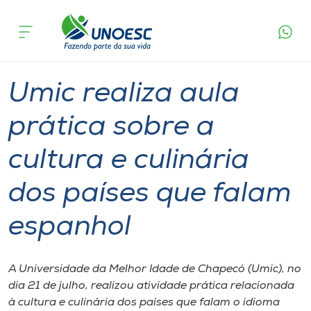
Página
O que
Umic realiza aula prática sobre a cultura e
inicial
acontece
culinária dos países que falam espanhol
Cursos
Graduação
Cultura
Chapecó
Onde estamos
Umic realiza aula
Pesquisa
prática sobre a
cultura e culinária
Atendimento ao Estudante
dos países que falam
Portal de Ensino
espanhol
A
Unoesc
A Universidade da Melhor Idade de Chapecó (Umic), no
dia 21 de julho, realizou atividade prática relacionada
Internacionalização
à cultura e culinária dos países que falam o idioma