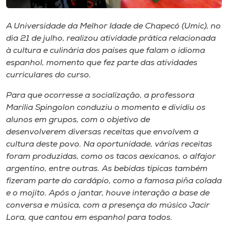
Museu
A Universidade da Melhor Idade de Chapecó (Umic), no
Unoesc
dia 21 de julho, realizou atividade prática relacionada
Store
à cultura e culinária dos países que falam o idioma
espanhol, momento que fez parte das atividades
curriculares do curso.
Para que ocorresse a socialização, a professora
Selecione
o idioma
Marília Spingolon conduziu o momento e dividiu os
alunos em grupos, com o objetivo de
desenvolverem diversas receitas que envolvem a
cultura deste povo. Na oportunidade, várias receitas
A+
foram produzidas, como os tacos aexicanos, o alfajor
A-
argentino, entre outras. As bebidas típicas também
fizeram parte do cardápio, como a famosa piña colada
e o mojito. Após o jantar, houve interação a base de
conversa e música, com a presença do músico Jacir
Lora, que cantou em espanhol para todos.