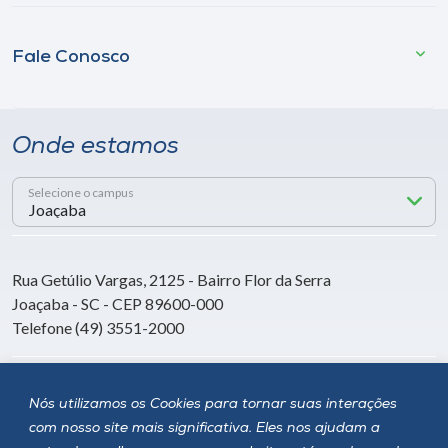
Fale Conosco
Onde estamos
Selecione o campus
Rua Getúlio Vargas, 2125 - Bairro Flor da Serra
Joaçaba - SC - CEP 89600-000
Telefone (49) 3551-2000
Siga a Unoesc
Nós utilizamos os Cookies para tornar suas interações
com nosso site mais significativa. Eles nos ajudam a