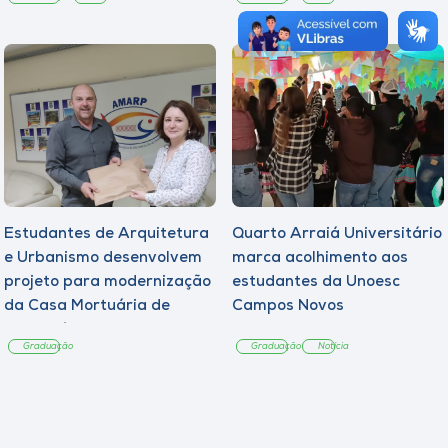
Estudantes de Arquitetura
Quarto Arraiá Universitário
e Urbanismo desenvolvem
marca acolhimento aos
projeto para modernização
estudantes da Unoesc
da Casa Mortuária de
Campos Novos
Tangará
Graduação
Graduação
Notícia