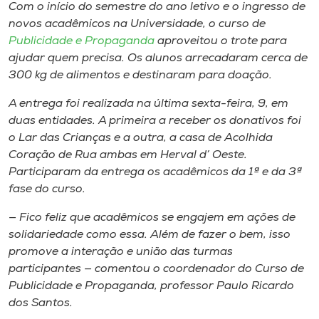
Museu
Com o início do semestre do ano letivo e o ingresso de
novos acadêmicos na Universidade, o curso de
Publicidade e Propaganda
aproveitou o trote para
Unoesc
ajudar quem precisa. Os alunos arrecadaram cerca de
Store
300 kg de alimentos e destinaram para doação.
A entrega foi realizada na última sexta-feira, 9, em
duas entidades. A primeira a receber os donativos foi
Selecione
o Lar das Crianças e a outra, a casa de Acolhida
o idioma
Coração de Rua ambas em Herval d’ Oeste.
Participaram da entrega os acadêmicos da 1ª e da 3ª
fase do curso.
A+
— Fico feliz que acadêmicos se engajem em ações de
A-
solidariedade como essa. Além de fazer o bem, isso
promove a interação e união das turmas
participantes — comentou o coordenador do Curso de
Publicidade e Propaganda, professor Paulo Ricardo
dos Santos.