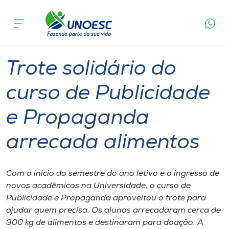
Página
O que
Trote solidário do curso de Publicidade e
inicial
acontece
Propaganda arrecada alimentos
Cursos
Graduação
Aulas
Joaçaba
Onde estamos
Trote solidário do
Pesquisa
curso de Publicidade
e Propaganda
Atendimento ao Estudante
arrecada alimentos
Portal de Ensino
Com o início do semestre do ano letivo e o ingresso de
A
novos acadêmicos na Universidade, o curso de
Unoesc
Publicidade e Propaganda aproveitou o trote para
ajudar quem precisa. Os alunos arrecadaram cerca de
Internacionalização
300 kg de alimentos e destinaram para doação. A