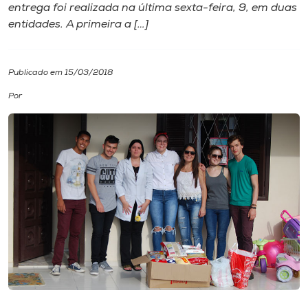
entrega foi realizada na última sexta-feira, 9, em duas
entidades. A primeira a […]
I.nova
Diplomados
Publicado em 15/03/2018
Por
Cultura
CPA
Biblioteca
Editora
Rádio